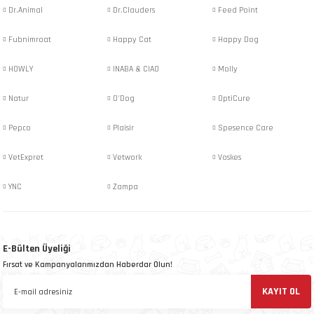
Dr.Animal
Dr.Clauders
Feed Point
 ve Kafesleri
Fubnimroat
Happy Cat
Happy Dog
kım Ürünleri
emeleri
HOWLY
INABA & CIAO
Molly
Natur
O'Dog
OptiCure
Pepco
Plaisir
Spesence Care
apları
VetExpret
Vetwork
Voskes
YNC
Zampa
E-Bülten Üyeliği
Fırsat ve Kampanyalarımızdan Haberdar Olun!
KAYIT OL