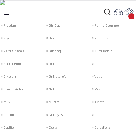
Geri Dön
Geri Dön
Proplan
GimCat
Purina Gourmet
Viyo
Ugodog
Pharmax
rı
arı
Vetri-Science
Gimdog
Nutri Canin
aları
amaları
Nutri Feline
Beaphar
Profine
ı
ikleri
Crystalin
Dr.Nature's
Vetiq
Green Fields
Nutri Canin
Me-o
ı
akım Ürünleri
MBV
M-Pets
+Matt
 Besinleri
Biosida
Catalysis
Catlife
Catlife
Catty
ColasFelis
 Kapları