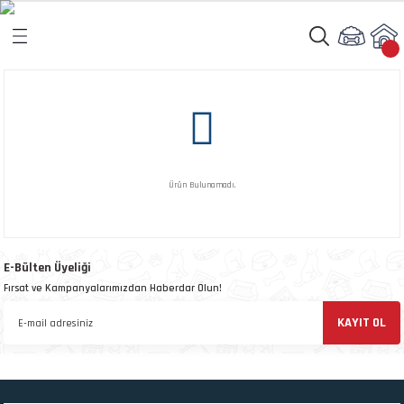
Geri Dön
Geri Dön
rı
arı
aları
amaları
Ürün Bulunamadı.
ı
ikleri
E-Bülten Üyeliği
Fırsat ve Kampanyalarımızdan Haberdar Olun!
ı
akım Ürünleri
KAYIT OL
 Besinleri
 Kapları