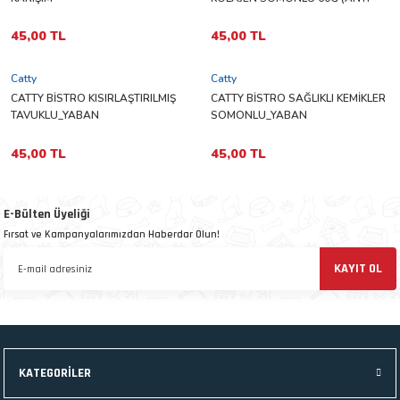
KUZULU_TAVUKLU_SOMONLU_YABAN
COLLAGEN)
 ve Kafesleri
MERSİNLİ_KIZILCIKLI 60G (PERFECT
45,00 TL
45,00 TL
MİX)
kım Ürünleri
emeleri
Catty
Catty
CATTY BİSTRO KISIRLAŞTIRILMIŞ
CATTY BİSTRO SAĞLIKLI KEMİKLER
TAVUKLU_YABAN
SOMONLU_YABAN
MERSİNLİ_KIZILCIKLI 60G
MERSİNLİ_KIZILCIKLI 60G (HEALTH
(STERILISED)
BONES)
45,00 TL
45,00 TL
apları
E-Bülten Üyeliği
Fırsat ve Kampanyalarımızdan Haberdar Olun!
KAYIT OL
KATEGORİLER