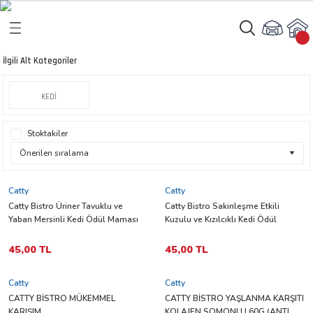
Geri Dön
Geri Dön
İlgili Alt Kategoriler
rı
arı
KEDİ
aları
amaları
Stoktakiler
ı
ikleri
Catty
Catty
Catty Bistro Üriner Tavuklu ve
Catty Bistro Sakinleşme Etkili
Yaban Mersinli Kedi Ödül Maması
Kuzulu ve Kızılcıklı Kedi Ödül
ı
akım Ürünleri
60 gr
Maması 60 gr
45,00 TL
45,00 TL
 Besinleri
Catty
Catty
 Kapları
CATTY BİSTRO MÜKEMMEL
CATTY BİSTRO YAŞLANMA KARŞITI
KARIŞIM
KOLAJEN SOMONLU 60G (ANTI