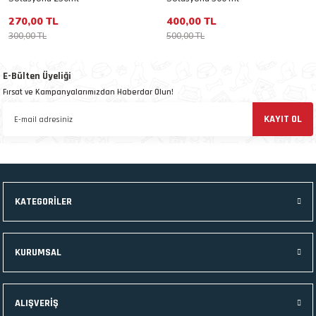
 ve Kafesleri
270,00 TL
400,00 TL
300,00 TL
500,00 TL
kım Ürünleri
emeleri
E-Bülten Üyeliği
Fırsat ve Kampanyalarımızdan Haberdar Olun!
KAYIT OL
apları
KATEGORİLER
KURUMSAL
ALIŞVERİŞ