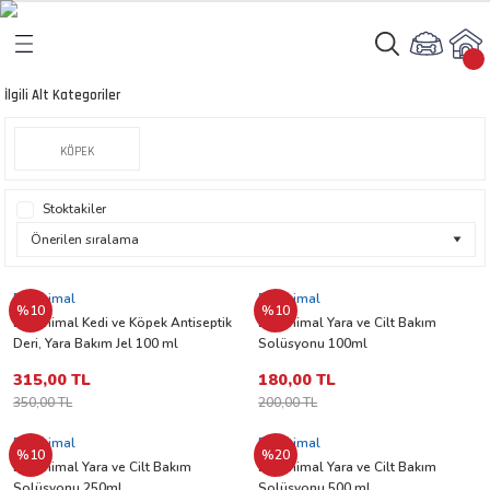
Geri Dön
Geri Dön
İlgili Alt Kategoriler
rı
arı
KÖPEK
aları
amaları
Stoktakiler
ı
ikleri
Dr.Animal
Dr.Animal
%10
%10
Dr. Animal Kedi ve Köpek Antiseptik
Dr. Animal Yara ve Cilt Bakım
Deri, Yara Bakım Jel 100 ml
Solüsyonu 100ml
ı
akım Ürünleri
315,00 TL
180,00 TL
350,00 TL
200,00 TL
 Besinleri
Dr.Animal
Dr.Animal
%10
%20
 Kapları
Dr. Animal Yara ve Cilt Bakım
Dr. Animal Yara ve Cilt Bakım
Solüsyonu 250ml
Solüsyonu 500 ml