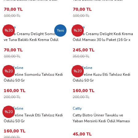
Maması 16 Gr x 5 Adet
Maması 16 Gr x 5 Adet
 ve Kafesleri
70,00 TL
70,00 TL
100,00 TL
100,00 TL
kım Ürünleri
emeleri
Zampa
Zampa
%30
Yeni
%30
Zampa Creamy Delight Somonlu
Zampa Creamy Delight Kedi Krema
ve Tuna Balıklı Kedi Krema Ödül
Ödül Maması 30 lu Paket (16 Gr x
Maması 16 Gr x 5 Adet
30 Adet)
70,00 TL
245,00 TL
100,00 TL
350,00 TL
apları
Nutri Feline
Nutri Feline
%20
%20
Nutri Feline Somonlu Tahılsız Kedi
Nutri Feline Kuzu Etli Tahılsız Kedi
Ödülü 50 Gr
Ödülü 50 Gr
160,00 TL
160,00 TL
200,00 TL
200,00 TL
Nutri Feline
Catty
%20
Nutri Feline Tavuk Etli Tahılsız Kedi
Catty Bistro Üriner Tavuklu ve
Ödülü 50 Gr
Yaban Mersinli Kedi Ödül Maması
60 gr
160,00 TL
45,00 TL
200,00 TL