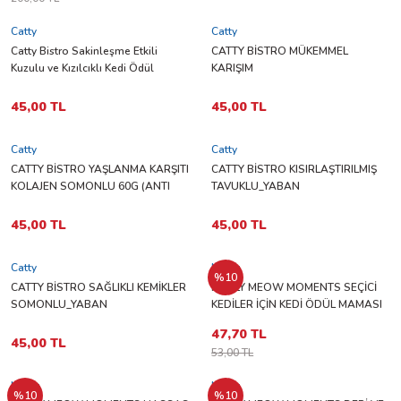
Catty
Catty
Catty Bistro Sakinleşme Etkili
CATTY BİSTRO MÜKEMMEL
Kuzulu ve Kızılcıklı Kedi Ödül
KARIŞIM
Maması 60 gr
KUZULU_TAVUKLU_SOMONLU_YABA
MERSİNLİ_KIZILCIKLI 60G (PERFECT
45,00 TL
45,00 TL
MİX)
Catty
Catty
CATTY BİSTRO YAŞLANMA KARŞITI
CATTY BİSTRO KISIRLAŞTIRILMIŞ
KOLAJEN SOMONLU 60G (ANTI
TAVUKLU_YABAN
COLLAGEN)
MERSİNLİ_KIZILCIKLI 60G
(STERILISED)
45,00 TL
45,00 TL
Catty
Molly
%10
CATTY BİSTRO SAĞLIKLI KEMİKLER
MOLLY MEOW MOMENTS SEÇİCİ
SOMONLU_YABAN
KEDİLER İÇİN KEDİ ÖDÜL MAMASI
MERSİNLİ_KIZILCIKLI 60G (HEALTH
(CHOOSY) 60 GR
47,70 TL
BONES)
45,00 TL
53,00 TL
Molly
Molly
%10
%10