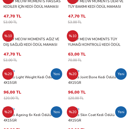
MOLLY MEOW MOMENTS HASSAS
MOLLY MEOW MOMENTS DERİ VE
KEDİLER İÇİN KEDİ ÖDÜL MAMASI
TÜY BAKIMI KEDİ ÖDÜL MAMASI
(SENSİTİVE) 60 GR
(SKİN_COAT) 60 GR
47,70 TL
47,70 TL
53,00 TL
53,00 TL
Molly
Molly
%10
%10
MOLLY MEOW MOMENTS AĞIZ VE
MOLLY MEOW MOMENTS TÜY
DİŞ SAĞLIĞI KEDİ ÖDÜL MAMASI
YUMAĞI KONTROLÜ KEDİ ÖDÜL
(DENTAL CARE) 60 GR
MAMASI (ANTİ-HAİRBALL) 60G
47,70 TL
63,00 TL
53,00 TL
70,00 TL
M-Pets
M-Pets
%20
Yeni
%20
Yeni
M-Pets Light Weight Kedi Ödülü
M-Pets Joint Bone Kedi Ödülü
4X15GR
4X15GR
96,00 TL
96,00 TL
120,00 TL
120,00 TL
M-Pets
M-Pets
%20
Yeni
%20
Yeni
M-Pets Ageing 6+ Kedi Ödülü
M-Pets Skin Coat Kedi Ödülü
4X15GR
4X15GR