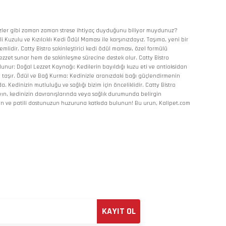
kı bizler gibi zaman zaman strese ihtiyaç duyduğunu biliyor muydunuz?
 Kuzulu ve Kızılcıklı Kedi Ödül Maması ile karşınızdayız. Taşıma, yeni bir
lidir. Catty Bistro sakinleştirici kedi ödül maması, özel formülü
 lezzet sunar hem de sakinleşme sürecine destek olur. Catty Bistro
unur: Doğal Lezzet Kaynağı: Kedilerin bayıldığı kuzu eti ve antioksidan
li taşır. Ödül ve Bağ Kurma: Kedinizle aranızdaki bağı güçlendirmenin
. Kedinizin mutluluğu ve sağlığı bizim için önceliklidir. Catty Bistro
ayın, kedinizin davranışlarında veya sağlık durumunda belirgin
erin ve patili dostunuzun huzuruna katkıda bulunun! Bu urun, Kalipet.com
KAYIT OL