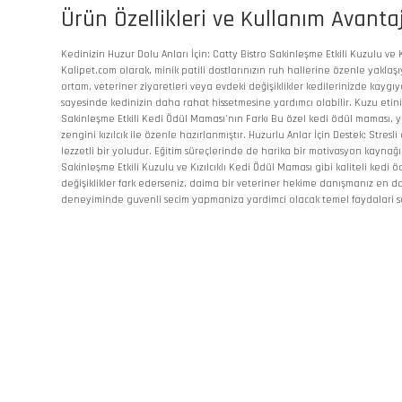
Ürün Özellikleri ve Kullanım Avantaj
Kedinizin Huzur Dolu Anları İçin: Catty Bistro Sakinleşme Etkili Kuzulu ve
Kalipet.com olarak, minik patili dostlarınızın ruh hallerine özenle yaklaşı
ortam, veteriner ziyaretleri veya evdeki değişiklikler kedilerinizde kaygı
sayesinde kedinizin daha rahat hissetmesine yardımcı olabilir. Kuzu etinin
Sakinleşme Etkili Kedi Ödül Maması'nın Farkı Bu özel kedi ödül maması, y
zengini kızılcık ile özenle hazırlanmıştır. Huzurlu Anlar İçin Destek: St
lezzetli bir yoludur. Eğitim süreçlerinde de harika bir motivasyon kaynağı 
Sakinleşme Etkili Kuzulu ve Kızılcıklı Kedi Ödül Maması gibi kaliteli ke
değişiklikler fark ederseniz, daima bir veteriner hekime danışmanız en 
deneyiminde guvenli secim yapmaniza yardimci olacak temel faydalari sa
Bu ürünün fiyat bilgisi, resim, ürün açıklamalarında ve diğer konularda
Görüş ve önerileriniz için teşekkür ederiz.
Ürün resmi kalitesiz, bozuk veya görüntülenemiyor.
Ürün açıklamasında eksik bilgiler bulunuyor.
Ürün bilgilerinde hatalar bulunuyor.