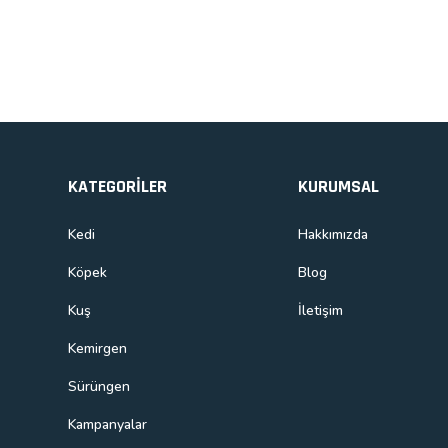
Ürün fiyatı diğer sitelerden daha pahalı.
Bu ürüne benzer farklı alternatifler olmalı.
KATEGORİLER
KURUMSAL
Kedi
Hakkımızda
Köpek
Blog
Kuş
İletişim
Kemirgen
Sürüngen
Kampanyalar