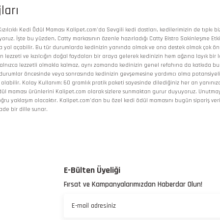
ları
 Kızılcıklı Kedi Ödül Maması Kalipet.com'da Sevgili kedi dostları, kedilerimizin de tıp
yoruz. İşte bu yüzden, Catty markasının özenle hazırladığı Catty Bistro Sakinleşme Etkili
ya yol açabilir. Bu tür durumlarda kedinizin yanında olmak ve ona destek olmak çok önem
 lezzeti ve kızılcığın doğal faydaları bir araya gelerek kedinizin hem ağzına layık bir
alnızca lezzetli olmakla kalmaz, aynı zamanda kedinizin genel refahına da katkıda bul
resli durumlar öncesinde veya sonrasında kedinizin gevşemesine yardımcı olma potansiye
olabilir. Kolay Kullanım: 60 gramlık pratik paketi sayesinde dilediğiniz her an yanınızda
di ödül maması ürünlerini Kalipet.com olarak sizlere sunmaktan gurur duyuyoruz. Unutm
doğru yaklaşım olacaktır. Kalipet.com'dan bu özel kedi ödül mamasını bugün sipariş v
de bir dille sunar.
 yetersiz gördüğünüz noktaları öneri formunu kullanarak tarafımıza iletebilirsiniz.
Bu ürüne ilk yorumu siz yapın!
E-Bülten Üyeliği
Fırsat ve Kampanyalarımızdan Haberdar Olun!
Yorum Yaz