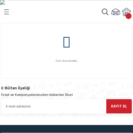
Geri Dön
Geri Dön
rı
arı
aları
amaları
Ürün Bulunamadı.
ı
ikleri
E-Bülten Üyeliği
Fırsat ve Kampanyalarımızdan Haberdar Olun!
ı
akım Ürünleri
KAYIT OL
 Besinleri
 Kapları