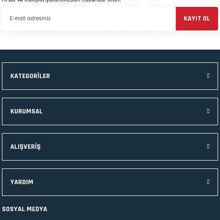
 ve Kafesleri
KAYIT OL
kım Ürünleri
emeleri
KATEGORİLER
apları
KURUMSAL
ALIŞVERİŞ
YARDIM
SOSYAL MEDYA