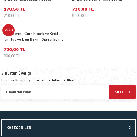
SKT:24/03/2027
 ve Kafesleri
178,50 TL
720,00 TL
210,00 TL
900,00 TL
kım Ürünleri
emeleri
YNC
%20
YNC Derma Cure Köpek ve Kediler
Için Tüy ve Deri Bakım Spreyi 50 ml
720,00 TL
900,00 TL
apları
E-Bülten Üyeliği
Fırsat ve Kampanyalarımızdan Haberdar Olun!
KAYIT OL
KATEGORİLER