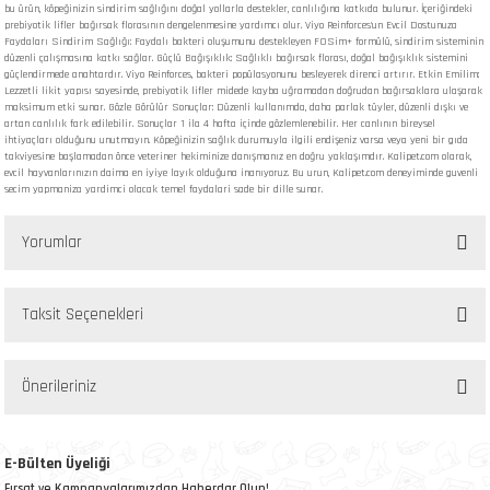
bu ürün, köpeğinizin sindirim sağlığını doğal yollarla destekler, canlılığına katkıda bulunur. İçeriğindeki
prebiyotik lifler bağırsak florasının dengelenmesine yardımcı olur. Viyo Reinforces'un Evcil Dostunuza
Faydaları Sindirim Sağlığı: Faydalı bakteri oluşumunu destekleyen FOSim+ formülü, sindirim sisteminin
düzenli çalışmasına katkı sağlar. Güçlü Bağışıklık: Sağlıklı bağırsak florası, doğal bağışıklık sistemini
güçlendirmede anahtardır. Viyo Reinforces, bakteri popülasyonunu besleyerek direnci artırır. Etkin Emilim:
Lezzetli likit yapısı sayesinde, prebiyotik lifler midede kayba uğramadan doğrudan bağırsaklara ulaşarak
maksimum etki sunar. Gözle Görülür Sonuçlar: Düzenli kullanımda, daha parlak tüyler, düzenli dışkı ve
artan canlılık fark edilebilir. Sonuçlar 1 ila 4 hafta içinde gözlemlenebilir. Her canlının bireysel
ihtiyaçları olduğunu unutmayın. Köpeğinizin sağlık durumuyla ilgili endişeniz varsa veya yeni bir gıda
takviyesine başlamadan önce veteriner hekiminize danışmanız en doğru yaklaşımdır. Kalipet.com olarak,
evcil hayvanlarınızın daima en iyiye layık olduğuna inanıyoruz. Bu urun, Kalipet.com deneyiminde guvenli
secim yapmaniza yardimci olacak temel faydalari sade bir dille sunar.
Yorumlar
Taksit Seçenekleri
Bu ürüne ilk yorumu siz yapın!
Önerileriniz
Yorum Yaz
Bu ürünün fiyat bilgisi, resim, ürün açıklamalarında ve diğer konularda yetersiz
gördüğünüz noktaları öneri formunu kullanarak tarafımıza iletebilirsiniz.
E-Bülten Üyeliği
Görüş ve önerileriniz için teşekkür ederiz.
Fırsat ve Kampanyalarımızdan Haberdar Olun!