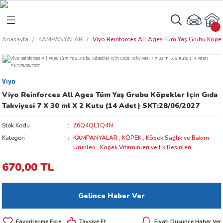
Geri Dön
Geri Dön
Anasayfa
KAMPANYALAR
Viyo Reinforces All Ages Tüm Yaş Grubu Köpekl
rı
arı
Viyo
aları
amaları
Viyo Reinforces All Ages Tüm Yaş Grubu Köpekler Için Gıda
Takviyesi 7 X 30 ml X 2 Kutu (14 Adet) SKT:28/06/2027
ı
ikleri
Stok Kodu
Z6Q4QL1Q4N
Kategori
KAMPANYALAR
,
KÖPEK
,
Köpek Sağlık ve Bakım
Ürünleri
,
Köpek Vitaminleri ve Ek Besinleri
ı
akım Ürünleri
670,00 TL
 Besinleri
Gelince Haber Ver
 Kapları
Tavsiye Et
Fiyatı Düşünce Haber Ver