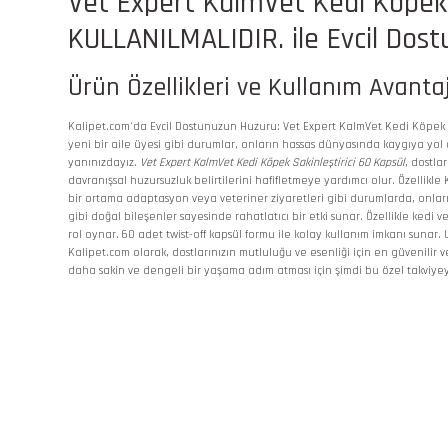
Vet Expert KalmVet Kedi Köpek 
KULLANILMALIDIR. ile Evcil Dost
Ürün Özellikleri ve Kullanım Avantaj
Kalipet.com'da Evcil Dostunuzun Huzuru: Vet Expert KalmVet Kedi Köpek Saki
yeni bir aile üyesi gibi durumlar, onların hassas dünyasında kaygıya yol a
yanınızdayız.
Vet Expert KalmVet Kedi Köpek Sakinleştirici 60 Kapsül
, dostla
davranışsal huzursuzluk belirtilerini hafifletmeye yardımcı olur. Özellikl
bir ortama adaptasyon veya veteriner ziyaretleri gibi durumlarda, onları
gibi doğal bileşenler sayesinde rahatlatıcı bir etki sunar. Özellikle kedi 
rol oynar. 60 adet twist-off kapsül formu ile kolay kullanım imkanı sunar.
Kalipet.com olarak, dostlarınızın mutluluğu ve esenliği için en güvenilir
daha sakin ve dengeli bir yaşama adım atması için şimdi bu özel takviye
Bu ürünün fiyat bilgisi, resim, ürün açıklamalarında ve diğer konularda
Görüş ve önerileriniz için teşekkür ederiz.
Ürün resmi kalitesiz, bozuk veya görüntülenemiyor.
Ürün açıklamasında eksik bilgiler bulunuyor.