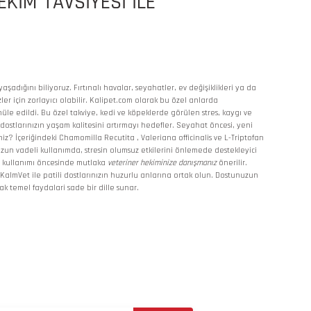
EKİM TAVSİYESİ İLE
adığını biliyoruz. Fırtınalı havalar, seyahatler, ev değişiklikleri ya da
er için zorlayıcı olabilir. Kalipet.com olarak bu özel anlarda
üle edildi. Bu özel takviye, kedi ve köpeklerde görülen stres, kaygı ve
 dostlarınızın yaşam kalitesini artırmayı hedefler. Seyahat öncesi, yeni
? İçeriğindeki Chamomilla Recutita , Valeriana officinalis ve L-Triptofan
. Uzun vadeli kullanımda, stresin olumsuz etkilerini önlemede destekleyici
rin kullanımı öncesinde mutlaka
veteriner hekiminize danışmanız
önerilir.
KalmVet ile patili dostlarınızın huzurlu anlarına ortak olun. Dostunuzun
 temel faydalari sade bir dille sunar.