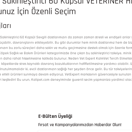
Sakinleştirici 60 Kapsül VETERİNER H
unuz İçin Özenli Seçim
ları
nleştirici 60 Kapsül Sevgili dostlarımızın da zaman zaman stresli ve endişeli anlar yaş
çabilir, davranışlarını etkileyebilir. Bu gibi durumlar hem minik dostlarımız hem de bizl
rınızın bu zorlu süreçleri daha sakin ve mutlu geçirmesine destek olmak için özenle form
e Köpek Sağlık ve Bakım Ürünleri kategorimizde öne çıkan bu sakinleştirici takviye, minik
n daha rahat hissetmesine katkıda bulunur. Neden Vet Expert KalmVet Tercih Etmelisiniz
ve köpeklerde stres kaynaklı davranış bozukluklarının hafifletilmesine yardımcı olabilir
 Unutulmamalıdır ki, evcil dostlarımızın sağlığı her şeyden önce gelir. Bu tür takviyele
 ve etkili ürünleri sunmaya devam ediyoruz. VetExpert markasının güvencesiyle sunulan 
yi keşfedin! Bu urun, Kalipet.com deneyiminde guvenli secim yapmaniza yardimci olacak
 yetersiz gördüğünüz noktaları öneri formunu kullanarak tarafımıza iletebilirsiniz.
Bu ürüne ilk yorumu siz yapın!
E-Bülten Üyeliği
Fırsat ve Kampanyalarımızdan Haberdar Olun!
Yorum Yaz