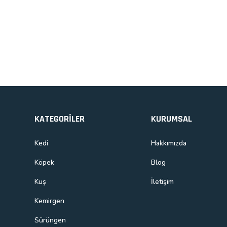
Ürün bilgilerinde hatalar bulunuyor.
Ürün fiyatı diğer sitelerden daha pahalı.
Bu ürüne benzer farklı alternatifler olmalı.
KATEGORİLER
KURUMSAL
Kedi
Hakkımızda
Köpek
Blog
Kuş
İletişim
Kemirgen
Sürüngen