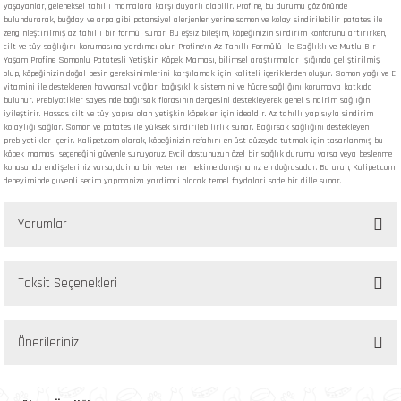
yaşayanlar, geleneksel tahıllı mamalara karşı duyarlı olabilir. Profine, bu durumu göz önünde
bulundurarak, buğday ve arpa gibi potansiyel alerjenler yerine somon ve kolay sindirilebilir patates ile
zenginleştirilmiş az tahıllı bir formül sunar. Bu eşsiz bileşim, köpeğinizin sindirim konforunu artırırken,
cilt ve tüy sağlığını korumasına yardımcı olur. Profine'ın Az Tahıllı Formülü ile Sağlıklı ve Mutlu Bir
Yaşam Profine Somonlu Patatesli Yetişkin Köpek Maması, bilimsel araştırmalar ışığında geliştirilmiş
olup, köpeğinizin doğal besin gereksinimlerini karşılamak için kaliteli içeriklerden oluşur. Somon yağı ve E
vitamini ile desteklenen hayvansal yağlar, bağışıklık sistemini ve hücre sağlığını korumaya katkıda
bulunur. Prebiyotikler sayesinde bağırsak florasının dengesini destekleyerek genel sindirim sağlığını
iyileştirir. Hassas cilt ve tüy yapısı olan yetişkin köpekler için idealdir. Az tahıllı yapısıyla sindirim
kolaylığı sağlar. Somon ve patates ile yüksek sindirilebilirlik sunar. Bağırsak sağlığını destekleyen
prebiyotikler içerir. Kalipet.com olarak, köpeğinizin refahını en üst düzeyde tutmak için tasarlanmış bu
köpek maması seçeneğini güvenle sunuyoruz. Evcil dostunuzun özel bir sağlık durumu varsa veya beslenme
konusunda endişeleriniz varsa, daima bir veteriner hekime danışmanız en doğrusudur. Bu urun, Kalipet.com
deneyiminde guvenli secim yapmaniza yardimci olacak temel faydalari sade bir dille sunar.
Yorumlar
Taksit Seçenekleri
Bu ürüne ilk yorumu siz yapın!
Önerileriniz
Yorum Yaz
Bu ürünün fiyat bilgisi, resim, ürün açıklamalarında ve diğer konularda yetersiz