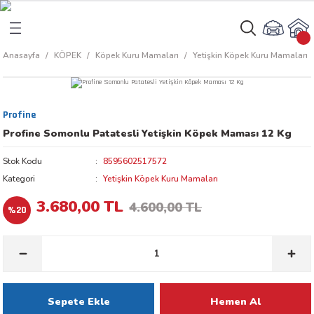
Geri Dön
Geri Dön
Anasayfa
KÖPEK
Köpek Kuru Mamaları
Yetişkin Köpek Kuru Mamaları
rı
arı
Profine
aları
amaları
Profine Somonlu Patatesli Yetişkin Köpek Maması 12 Kg
ı
ikleri
Stok Kodu
8595602517572
Kategori
Yetişkin Köpek Kuru Mamaları
3.680,00 TL
4.600,00 TL
%20
ı
akım Ürünleri
 Besinleri
 Kapları
Sepete Ekle
Hemen Al