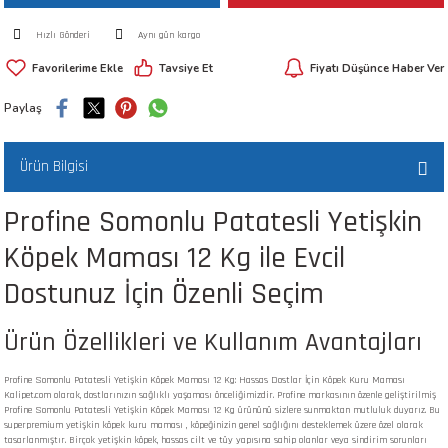
 ve Kafesleri
Hızlı Gönderi
Aynı gün kargo
Tavsiye Et
Fiyatı Düşünce Haber Ver
kım Ürünleri
emeleri
Paylaş
Ürün Bilgisi
Profine Somonlu Patatesli Yetişkin
apları
Köpek Maması 12 Kg ile Evcil
Dostunuz İçin Özenli Seçim
Ürün Özellikleri ve Kullanım Avantajları
Profine Somonlu Patatesli Yetişkin Köpek Maması 12 Kg: Hassas Dostlar İçin Köpek Kuru Maması
Kalipet.com olarak, dostlarınızın sağlıklı yaşaması önceliğimizdir. Profine markasının özenle geliştirilmiş
Profine Somonlu Patatesli Yetişkin Köpek Maması 12 Kg ürününü sizlere sunmaktan mutluluk duyarız. Bu
superpremium yetişkin köpek kuru maması , köpeğinizin genel sağlığını desteklemek üzere özel olarak
tasarlanmıştır. Birçok yetişkin köpek, hassas cilt ve tüy yapısına sahip olanlar veya sindirim sorunları