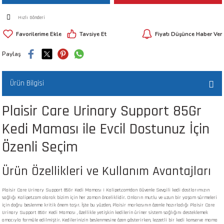
 ve Kafesleri
Hızlı Gönderi
Tavsiye Et
Fiyatı Düşünce Haber Ver
kım Ürünleri
emeleri
Paylaş
Ürün Bilgisi
Plaisir Care Urinary Support 85Gr
apları
Kedi Maması ile Evcil Dostunuz İçin
Özenli Seçim
Ürün Özellikleri ve Kullanım Avantajları
Plaisir Care Urinary Support 85Gr Kedi Maması | Kalipet.com'dan Güvenle Sevgili kedi dostlarımızın
sağlığı Kalipet.com olarak bizim için her zaman önceliklidir. Onların mutlu ve uzun bir yaşam sürmeleri
için doğru beslenme kritik önem taşır. İşte bu yüzden, Plaisir markasının özenle hazırladığı Plaisir Care
Urinary Support 85Gr Kedi Maması , özellikle yetişkin kedilerin üriner sistem sağlığını desteklemek
amacıyla formüle edilmiştir. Kedilerinizin beslenmesine özen gösterirken, lezzetli bir kedi konserve mama