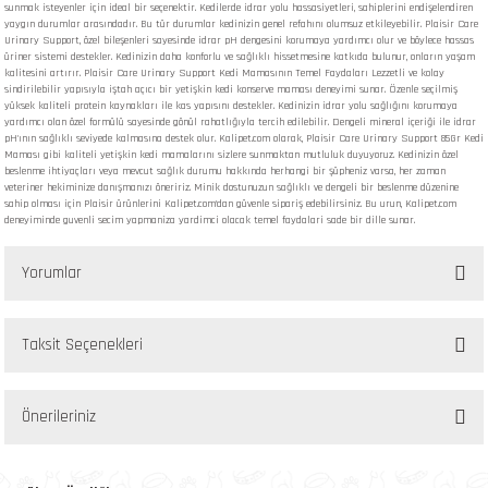
sunmak isteyenler için ideal bir seçenektir. Kedilerde idrar yolu hassasiyetleri, sahiplerini endişelendiren
yaygın durumlar arasındadır. Bu tür durumlar kedinizin genel refahını olumsuz etkileyebilir. Plaisir Care
Urinary Support, özel bileşenleri sayesinde idrar pH dengesini korumaya yardımcı olur ve böylece hassas
üriner sistemi destekler. Kedinizin daha konforlu ve sağlıklı hissetmesine katkıda bulunur, onların yaşam
kalitesini artırır. Plaisir Care Urinary Support Kedi Mamasının Temel Faydaları Lezzetli ve kolay
sindirilebilir yapısıyla iştah açıcı bir yetişkin kedi konserve maması deneyimi sunar. Özenle seçilmiş
yüksek kaliteli protein kaynakları ile kas yapısını destekler. Kedinizin idrar yolu sağlığını korumaya
yardımcı olan özel formülü sayesinde gönül rahatlığıyla tercih edilebilir. Dengeli mineral içeriği ile idrar
pH'ının sağlıklı seviyede kalmasına destek olur. Kalipet.com olarak, Plaisir Care Urinary Support 85Gr Kedi
Maması gibi kaliteli yetişkin kedi mamalarını sizlere sunmaktan mutluluk duyuyoruz. Kedinizin özel
beslenme ihtiyaçları veya mevcut sağlık durumu hakkında herhangi bir şüpheniz varsa, her zaman
veteriner hekiminize danışmanızı öneririz. Minik dostunuzun sağlıklı ve dengeli bir beslenme düzenine
sahip olması için Plaisir ürünlerini Kalipet.com'dan güvenle sipariş edebilirsiniz. Bu urun, Kalipet.com
deneyiminde guvenli secim yapmaniza yardimci olacak temel faydalari sade bir dille sunar.
Yorumlar
Taksit Seçenekleri
Bu ürüne ilk yorumu siz yapın!
Önerileriniz
Yorum Yaz
Bu ürünün fiyat bilgisi, resim, ürün açıklamalarında ve diğer konularda yetersiz