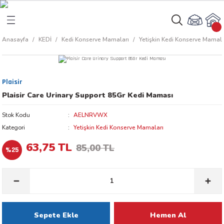
Geri Dön
Geri Dön
Anasayfa
KEDİ
Kedi Konserve Mamaları
Yetişkin Kedi Konserve Mamala
rı
arı
Plaisir
aları
amaları
Plaisir Care Urinary Support 85Gr Kedi Maması
ı
ikleri
Stok Kodu
AELNRVWX
Kategori
Yetişkin Kedi Konserve Mamaları
63,75 TL
85,00 TL
%25
ı
akım Ürünleri
 Besinleri
 Kapları
Sepete Ekle
Hemen Al