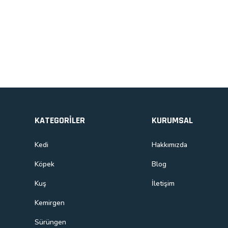
Ürün bilgilerinde hatalar bulunuyor.
Ürün fiyatı diğer sitelerden daha pahalı.
Bu ürüne benzer farklı alternatifler olmalı.
KATEGORİLER
KURUMSAL
Kedi
Hakkımızda
Köpek
Blog
Kuş
İletişim
Kemirgen
Sürüngen