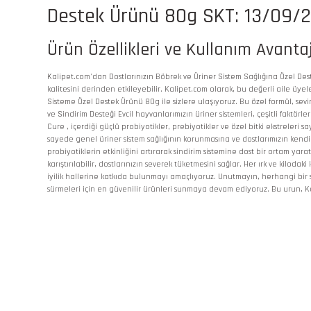
Destek Ürünü 80g SKT: 13/09/20
Ürün Özellikleri ve Kullanım Avantaj
Kalipet.com'dan Dostlarınızın Böbrek ve Üriner Sistem Sağlığına Özel Deste
kalitesini derinden etkileyebilir. Kalipet.com olarak, bu değerli aile üy
Sisteme Özel Destek Ürünü 80g ile sizlere ulaşıyoruz. Bu özel formül, sevi
ve Sindirim Desteği Evcil hayvanlarımızın üriner sistemleri, çeşitli fakt
Cure , içerdiği güçlü probiyotikler, prebiyotikler ve özel bitki ekstrele
sayede genel üriner sistem sağlığının korunmasına ve dostlarımızın kendile
probiyotiklerin etkinliğini artırarak sindirim sistemine dost bir ortam ya
karıştırılabilir, dostlarınızın severek tüketmesini sağlar. Her ırk ve kilo
iyilik hallerine katkıda bulunmayı amaçlıyoruz. Unutmayın, herhangi bir 
sürmeleri için en güvenilir ürünleri sunmaya devam ediyoruz. Bu urun, K
Bu ürünün fiyat bilgisi, resim, ürün açıklamalarında ve diğer konularda
Görüş ve önerileriniz için teşekkür ederiz.
Ürün resmi kalitesiz, bozuk veya görüntülenemiyor.
Ürün açıklamasında eksik bilgiler bulunuyor.