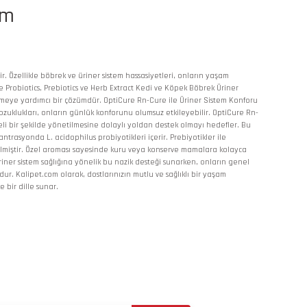
im
r. Özellikle böbrek ve üriner sistem hassasiyetleri, onların yaşam
e Probiotics, Prebiotics ve Herb Extract Kedi ve Köpek Böbrek Üriner
teklemeye yardımcı bir çözümdür. OptiCure Rn-Cure ile Üriner Sistem Konforu
ozuklukları, onların günlük konforunu olumsuz etkileyebilir. OptiCure Rn-
geli bir şekilde yönetilmesine dolaylı yoldan destek olmayı hedefler. Bu
trasyonda L. acidophilus probiyotikleri içerir. Prebiyotikler ile
 edilmiştir. Özel aroması sayesinde kuru veya konserve mamalara kolayca
 üriner sistem sağlığına yönelik bu nazik desteği sunarken, onların genel
. Kalipet.com olarak, dostlarınızın mutlu ve sağlıklı bir yaşam
bir dille sunar.