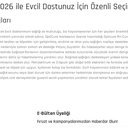
26 ile Evcil Dostunuz İçin Özenli Seç
ları
k Evcil dostlarımızın sağlığı ve mutluluğu, biz hayvanseverler için her şeyden önemlidi
elerimizin yanında olmak adına, OptiCure markasının özenle hazırladığı Opticure Rn-Cur
mli kediler ve köpekler için geliştirilmiş, sindirim ve idrar yolu sağlığını nazikçe des
örler nedeniyle zaman zaman ek desteğe ihtiyaç duyabilir. Bu hassasiyetler veya denge b
ri sayesinde bağırsak florasının düzenlenmesine katkıda bulunarak, vücuttaki ürenin den
rini daha iyi hissetmelerine yardımcı olur. Bağırsak sağlığını destekleyen yüksek konsan
ratılmasına destek olur. Petroselinum ve Crispum gibi doğal bitki ekstreleri ile formüle
daki kedi ve köpek için uygun, kullanımı kolay toz formdadır. Evcil hayvanınızın böbrek ve
sağlık sorunu veya özel durum için daima veteriner hekiminize danışmanız en doğrusudur
alipet.com deneyiminde guvenli secim yapmaniza yardimci olacak temel faydalari sade 
 yetersiz gördüğünüz noktaları öneri formunu kullanarak tarafımıza iletebilirsiniz.
Bu ürüne ilk yorumu siz yapın!
E-Bülten Üyeliği
Fırsat ve Kampanyalarımızdan Haberdar Olun!
Yorum Yaz