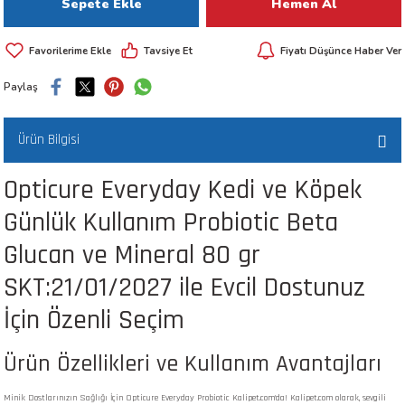
Sepete Ekle
Hemen Al
 ve Kafesleri
Tavsiye Et
Fiyatı Düşünce Haber Ver
kım Ürünleri
emeleri
Paylaş
Ürün Bilgisi
Opticure Everyday Kedi ve Köpek
apları
Günlük Kullanım Probiotic Beta
Glucan ve Mineral 80 gr
SKT:21/01/2027 ile Evcil Dostunuz
İçin Özenli Seçim
Ürün Özellikleri ve Kullanım Avantajları
Minik Dostlarınızın Sağlığı İçin Opticure Everyday Probiotic Kalipet.com'da! Kalipet.com olarak, sevgili