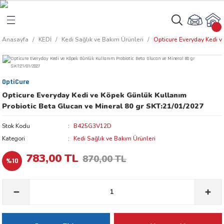
Geri Dön
Geri Dön
Anasayfa
KEDİ
Kedi Sağlık ve Bakım Ürünleri
Opticure Everyday Kedi v
rı
arı
OptiCure
aları
amaları
Opticure Everyday Kedi ve Köpek Günlük Kullanım
Probiotic Beta Glucan ve Mineral 80 gr SKT:21/01/2027
ı
ikleri
Stok Kodu
B425G3V12D
Kategori
Kedi Sağlık ve Bakım Ürünleri
783,00 TL
870,00 TL
%10
ı
akım Ürünleri
 Besinleri
 Kapları