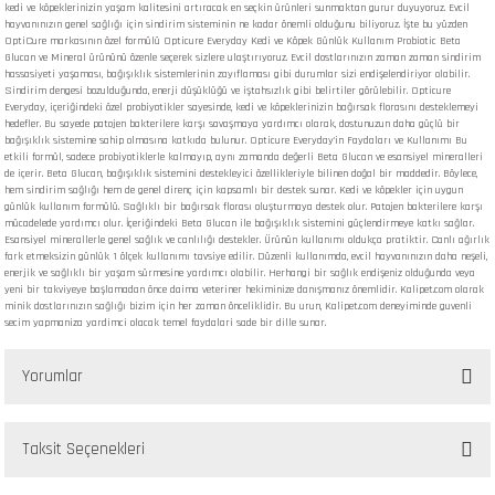
kedi ve köpeklerinizin yaşam kalitesini artıracak en seçkin ürünleri sunmaktan gurur duyuyoruz. Evcil
hayvanınızın genel sağlığı için sindirim sisteminin ne kadar önemli olduğunu biliyoruz. İşte bu yüzden
OptiCure markasının özel formülü Opticure Everyday Kedi ve Köpek Günlük Kullanım Probiotic Beta
Glucan ve Mineral ürününü özenle seçerek sizlere ulaştırıyoruz. Evcil dostlarınızın zaman zaman sindirim
hassasiyeti yaşaması, bağışıklık sistemlerinin zayıflaması gibi durumlar sizi endişelendiriyor olabilir.
Sindirim dengesi bozulduğunda, enerji düşüklüğü ve iştahsızlık gibi belirtiler görülebilir. Opticure
Everyday, içeriğindeki özel probiyotikler sayesinde, kedi ve köpeklerinizin bağırsak florasını desteklemeyi
hedefler. Bu sayede patojen bakterilere karşı savaşmaya yardımcı olarak, dostunuzun daha güçlü bir
bağışıklık sistemine sahip olmasına katkıda bulunur. Opticure Everyday'in Faydaları ve Kullanımı Bu
etkili formül, sadece probiyotiklerle kalmayıp, aynı zamanda değerli Beta Glucan ve esansiyel mineralleri
de içerir. Beta Glucan, bağışıklık sistemini destekleyici özellikleriyle bilinen doğal bir maddedir. Böylece,
hem sindirim sağlığı hem de genel direnç için kapsamlı bir destek sunar. Kedi ve köpekler için uygun
günlük kullanım formülü. Sağlıklı bir bağırsak florası oluşturmaya destek olur. Patojen bakterilere karşı
mücadelede yardımcı olur. İçeriğindeki Beta Glucan ile bağışıklık sistemini güçlendirmeye katkı sağlar.
Esansiyel minerallerle genel sağlık ve canlılığı destekler. Ürünün kullanımı oldukça pratiktir. Canlı ağırlık
fark etmeksizin günlük 1 ölçek kullanımı tavsiye edilir. Düzenli kullanımda, evcil hayvanınızın daha neşeli,
enerjik ve sağlıklı bir yaşam sürmesine yardımcı olabilir. Herhangi bir sağlık endişeniz olduğunda veya
yeni bir takviyeye başlamadan önce daima veteriner hekiminize danışmanız önemlidir. Kalipet.com olarak
minik dostlarınızın sağlığı bizim için her zaman önceliklidir. Bu urun, Kalipet.com deneyiminde guvenli
secim yapmaniza yardimci olacak temel faydalari sade bir dille sunar.
Yorumlar
Taksit Seçenekleri
Bu ürüne ilk yorumu siz yapın!