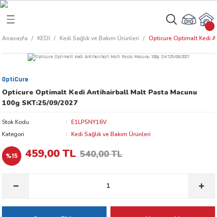
Geri Dön
Geri Dön
Anasayfa
KEDİ
Kedi Sağlık ve Bakım Ürünleri
Opticure Optimalt Kedi 
rı
arı
OptiCure
aları
amaları
Opticure Optimalt Kedi Antihairball Malt Pasta Macunu
100g SKT:25/09/2027
ı
ikleri
Stok Kodu
E1LP5NY16V
Kategori
Kedi Sağlık ve Bakım Ürünleri
459,00 TL
540,00 TL
%15
ı
akım Ürünleri
 Besinleri
 Kapları