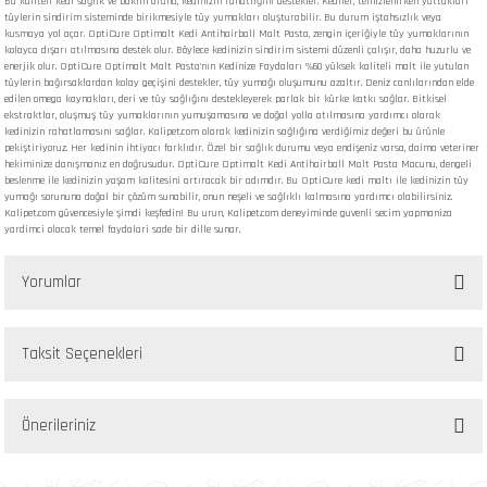
Bu kaliteli kedi sağlık ve bakım ürünü, kedinizin rahatlığını destekler. Kediler, temizlenirken yuttukları
tüylerin sindirim sisteminde birikmesiyle tüy yumakları oluşturabilir. Bu durum iştahsızlık veya
kusmaya yol açar. OptiCure Optimalt Kedi Antihairball Malt Pasta, zengin içeriğiyle tüy yumaklarının
kolayca dışarı atılmasına destek olur. Böylece kedinizin sindirim sistemi düzenli çalışır, daha huzurlu ve
enerjik olur. OptiCure Optimalt Malt Pasta'nın Kedinize Faydaları %60 yüksek kaliteli malt ile yutulan
tüylerin bağırsaklardan kolay geçişini destekler, tüy yumağı oluşumunu azaltır. Deniz canlılarından elde
edilen omega kaynakları, deri ve tüy sağlığını destekleyerek parlak bir kürke katkı sağlar. Bitkisel
ekstraktlar, oluşmuş tüy yumaklarının yumuşamasına ve doğal yolla atılmasına yardımcı olarak
kedinizin rahatlamasını sağlar. Kalipet.com olarak kedinizin sağlığına verdiğimiz değeri bu ürünle
pekiştiriyoruz. Her kedinin ihtiyacı farklıdır. Özel bir sağlık durumu veya endişeniz varsa, daima veteriner
hekiminize danışmanız en doğrusudur. OptiCure Optimalt Kedi Antihairball Malt Pasta Macunu, dengeli
beslenme ile kedinizin yaşam kalitesini artıracak bir adımdır. Bu OptiCure kedi maltı ile kedinizin tüy
yumağı sorununa doğal bir çözüm sunabilir, onun neşeli ve sağlıklı kalmasına yardımcı olabilirsiniz.
Kalipet.com güvencesiyle şimdi keşfedin! Bu urun, Kalipet.com deneyiminde guvenli secim yapmaniza
yardimci olacak temel faydalari sade bir dille sunar.
Yorumlar
Taksit Seçenekleri
Bu ürüne ilk yorumu siz yapın!
Önerileriniz
Yorum Yaz
Bu ürünün fiyat bilgisi, resim, ürün açıklamalarında ve diğer konularda yetersiz