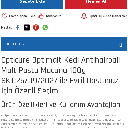
Sepete Ekle
Hemen Al
 ve Kafesleri
Tavsiye Et
Fiyatı Düşünce Haber Ver
kım Ürünleri
emeleri
Paylaş
Ürün Bilgisi
Opticure Optimalt Kedi Antihairball
apları
Malt Pasta Macunu 100g
SKT:25/09/2027 ile Evcil Dostunuz
İçin Özenli Seçim
Ürün Özellikleri ve Kullanım Avantajları
Kalipet.com'dan Kedinizin Sindirim Rahatlığı İçin: OptiCure Optimalt Kedi Antihairball Malt Pasta
Macunu Kalipet.com olarak minik dostlarımızın sağlığı ve konforu önceliğimizdir. Kedilerde yaygın tüy
yumağı sorununa karşı geliştirilen OptiCure Optimalt Kedi Antihairball Malt Pasta Macunu ile tanışın.