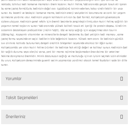
patili dostlarının besin hassasiyetleri veya sindirim sorunları yaşayabildiğini bilir. İşte tam da bu
noktada, tahılsız kedi konserve mamaları önem kazanır. Nutri Feline, %60 oranında gerçek tavuk eti içeren
bu ezme (pate) formülüyle, kedinizin doğal avcı içgüdüsünü tatmin ederken, kolay sindirilebilir bir yapı
sunar. Bu lezzetli ve besleyici konserve mama, kedinizin enerji seviyelerini korumasına ve canlı bir yaşam
sürmesine yardımcı olur. Kedinizin yaşam kalitesini artıran bu özel formül, Kalipet.com güvencesiyle
sizlere ulaşıyor. Kedinizin genel refahı için önemli besinlerle zenginleştirilmiş olan Nutri Feline, sağlıklı bir
yaşamın temel taşlarını sunar: %60 oranında yüksek kaliteli tavuk eti içeriği ile protein deposu. Sindirim
sistemini destekleyen prebiyotikler (inülin %0,01) . Göz ve kalp sağlığı için vazgeçilmez olan taurin
(200mg/kg) . Kapsamlı vitaminler ve minerallerle dengeli beslenme. Bu özel yetişkin kedi maması , ezme
(pate) formu sayesinde en seçici kedilerin bile beğenisini kazanır. Yüksek nem oranı ile kedinizin günlük
sıvı alımına katkıda bulunurken, dengeli analitik bileşenleri sayesinde eksiksiz bir öğün sunar.
Kalipet.com'da yer alan Nutri Feline ürünleri ile kedinize hak ettiği değeri ve kaliteyi sunun. Kedinizin özel
bir sağlık durumu veya alerjisi varsa, yeni bir mama rejimine başlamadan önce daima bir veteriner
hekime danışmanız önemlidir. Minik dostunuzun sağlığı ve mutluluğu için en iyisini seçmek sizin elinizde!
Bu urun, Kalipet.com deneyiminde guvenli secim yapmaniza yardimci olacak temel faydalari sade bir dille
sunar.
Yorumlar
Taksit Seçenekleri
Bu ürüne ilk yorumu siz yapın!
Önerileriniz
Yorum Yaz