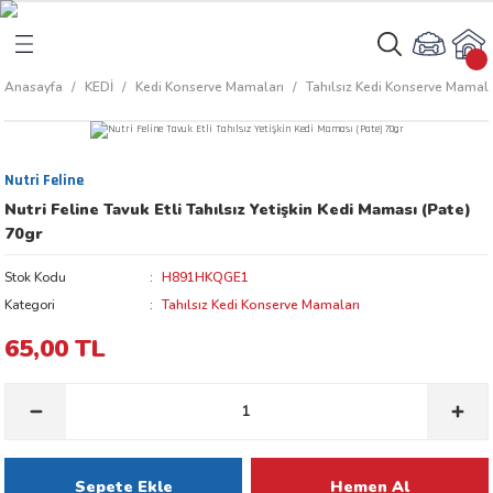
Geri Dön
Geri Dön
Anasayfa
KEDİ
Kedi Konserve Mamaları
Tahılsız Kedi Konserve Mamala
rı
arı
Nutri Feline
aları
amaları
Nutri Feline Tavuk Etli Tahılsız Yetişkin Kedi Maması (Pate)
70gr
ı
ikleri
Stok Kodu
H891HKQGE1
Kategori
Tahılsız Kedi Konserve Mamaları
65,00 TL
ı
akım Ürünleri
 Besinleri
 Kapları
Sepete Ekle
Hemen Al