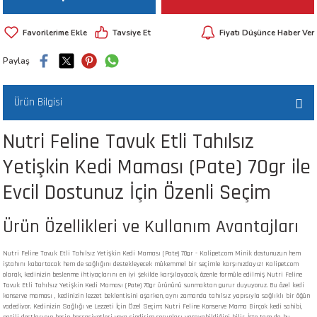
 ve Kafesleri
Tavsiye Et
Fiyatı Düşünce Haber Ver
kım Ürünleri
emeleri
Paylaş
Ürün Bilgisi
Nutri Feline Tavuk Etli Tahılsız
apları
Yetişkin Kedi Maması (Pate) 70gr ile
Evcil Dostunuz İçin Özenli Seçim
Ürün Özellikleri ve Kullanım Avantajları
Nutri Feline Tavuk Etli Tahılsız Yetişkin Kedi Maması (Pate) 70gr - Kalipet.com Minik dostunuzun hem
iştahını kabartacak hem de sağlığını destekleyecek mükemmel bir seçimle karşınızdayız! Kalipet.com
olarak, kedinizin beslenme ihtiyaçlarını en iyi şekilde karşılayacak, özenle formüle edilmiş Nutri Feline
Tavuk Etli Tahılsız Yetişkin Kedi Maması (Pate) 70gr ürününü sunmaktan gurur duyuyoruz. Bu özel kedi
konserve maması , kedinizin lezzet beklentisini aşarken, aynı zamanda tahılsız yapısıyla sağlıklı bir öğün
vadediyor. Kedinizin Sağlığı ve Lezzeti İçin Özel Seçim: Nutri Feline Konserve Mama Birçok kedi sahibi,