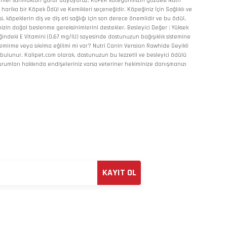
rünler sunmaktan gurur duyuyoruz. KÖPEK kategorimizin gözdesi Nutri
arika bir Köpek Ödül ve Kemikleri seçeneğidir. Köpeğiniz İçin Sağlıklı ve
 köpeklerin diş ve diş eti sağlığı için son derece önemlidir ve bu ödül,
eğinizin doğal beslenme gereksinimlerini destekler. Besleyici Değer : Yüksek
ğindeki E Vitamini (0,67 mg/IU) sayesinde dostunuzun bağışıklık sistemine
kemirme veya sıkılma eğilimi mi var? Nutri Canin Vension Rawhide Geyikli
 bulunur. Kalipet.com olarak, dostunuzun bu lezzetli ve besleyici ödülü
durumları hakkında endişeleriniz varsa veteriner hekiminize danışmanızı
KAYIT OL