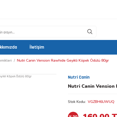
kkımızda
İletişim
mikleri
Nutri Canin Vension Rawhide Geyikli Köpek Ödülü 80gr
Nutri Canin
Nutri Canin Vension
Stok Kodu
VGZBH6UWUQ
160,00 
%20