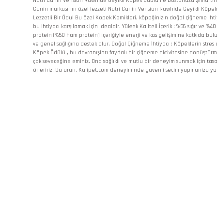
Nutri Canin Vension Rawhide Geyikli Köpek Ödülü ile Dostunuzu Şımartın 
Canin markasının özel lezzeti Nutri Canin Vension Rawhide Geyikli Köpek 
Lezzetli Bir Ödül Bu özel Köpek Kemikleri, köpeğinizin doğal çiğneme ihtiy
bu ihtiyacı karşılamak için idealdir. Yüksek Kaliteli İçerik : %56 sığır ve %
protein (%50 ham protein) içeriğiyle enerji ve kas gelişimine katkıda bul
ve genel sağlığına destek olur. Doğal Çiğneme İhtiyacı : Köpeklerin stres
Köpek Ödülü , bu davranışları faydalı bir çiğneme aktivitesine dönüştürm
çok seveceğine eminiz. Ona sağlıklı ve mutlu bir deneyim sunmak için tas
öneririz. Bu urun, Kalipet.com deneyiminde guvenli secim yapmaniza yard
Bu ürünün fiyat bilgisi, resim, ürün açıklamalarında ve diğer konularda
Görüş ve önerileriniz için teşekkür ederiz.
Ürün resmi kalitesiz, bozuk veya görüntülenemiyor.
Ürün açıklamasında eksik bilgiler bulunuyor.
Ürün bilgilerinde hatalar bulunuyor.
Ürün fiyatı diğer sitelerden daha pahalı.
Bu ürüne benzer farklı alternatifler olmalı.