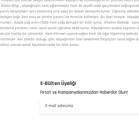
Kalipet.com olarak, sevgili dostlarımızın sağlığını ve mutluluğunu ön planda tutan ü
Ödülü 80gr , köpeğinizin hem eğlenmesini hem de keyifli vakit geçirmesini sağlayacak h
acını karşılarken aynı zamanda ona eşsiz bir lezzet deneyimi sunar. Çiğneme aktivitesi,
40 kolajen (sığır deri tozu ve jelatin içeren) ile formüle edilmiştir. Bu özel bileşim, köp
unurken, düşük yağ oranı (%4,6 ham yağ) dengeli bir ödül sunar. Vitamin Desteği : İçeri
 atmasına yardımcı olan, uzun süreli çiğneme keyfi sunar. Köpeğinizin evdeki eşyaları 
ek için harika bir çözümdür. Hem zihinsel uyarım sağlar hem de ağız hijyenine katkıda
arlanmıştır. Her zaman olduğu gibi, köpeğinizin özel beslenme ihtiyaçları veya sağlık 
imci olacak temel faydalari sade bir dille sunar.
 yetersiz gördüğünüz noktaları öneri formunu kullanarak tarafımıza iletebilirsiniz.
Bu ürüne ilk yorumu siz yapın!
E-Bülten Üyeliği
Fırsat ve Kampanyalarımızdan Haberdar Olun!
Yorum Yaz