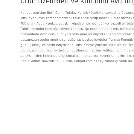
Ürün Özellikleri ve Kullanım Avantaj
Kalipet.com'dan Nutri Canin Tahılsız Karışık Köpek Konservesi ile Dostunuz
karşılayan, aynı zamanda damak zevklerine hitap eden ürünler seçmek bizle
400 gr x 4 Adetlik paket, yetişkin köpekler için dengeli ve lezzetli bir öğ
Tahıllı mamalar bazı köpeklerde rahatsızlığa neden olabilirken, tahılsız se
bileşenlerle dostunuzun ihtiyacı olan enerjiyi sağlarken, sindirim sistem
dostunuzun beslenmesine sunduğunuz başlıca faydalar: Tahılsız Formül: Has
günlük enerji ve besin ihtiyaçlarını karşılamaya yardımcı olur. Kaliteli İçe
olarak, sunduğumuz her ürünün dostlarınızın yaşam kalitesini artırmasın
gereksinimleri hakkında bilgi almak için her zaman veteriner hekiminize d
Canin kalitesi mevcuttur. Bu urun, Kalipet.com deneyiminde guvenli seci
Bu ürünün fiyat bilgisi, resim, ürün açıklamalarında ve diğer konularda
Görüş ve önerileriniz için teşekkür ederiz.
Ürün resmi kalitesiz, bozuk veya görüntülenemiyor.
Ürün açıklamasında eksik bilgiler bulunuyor.
Ürün bilgilerinde hatalar bulunuyor.
Ürün fiyatı diğer sitelerden daha pahalı.