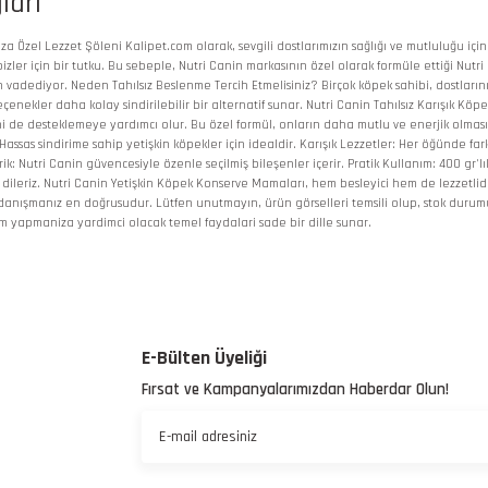
ları
a Özel Lezzet Şöleni Kalipet.com olarak, sevgili dostlarımızın sağlığı ve mutluluğu içi
r için bir tutku. Bu sebeple, Nutri Canin markasının özel olarak formüle ettiği Nutri 
ün vadediyor. Neden Tahılsız Beslenme Tercih Etmelisiniz? Birçok köpek sahibi, dostların
çenekler daha kolay sindirilebilir bir alternatif sunar. Nutri Canin Tahılsız Karışık Köpe
ini de desteklemeye yardımcı olur. Bu özel formül, onların daha mutlu ve enerjik olmas
sas sindirime sahip yetişkin köpekler için idealdir. Karışık Lezzetler: Her öğünde fark
rik: Nutri Canin güvencesiyle özenle seçilmiş bileşenler içerir. Pratik Kullanım: 400 gr'
ı dileriz. Nutri Canin Yetişkin Köpek Konserve Mamaları, hem besleyici hem de lezzet
anışmanız en doğrusudur. Lütfen unutmayın, ürün görselleri temsili olup, stok durumuna 
m yapmaniza yardimci olacak temel faydalari sade bir dille sunar.
 yetersiz gördüğünüz noktaları öneri formunu kullanarak tarafımıza iletebilirsiniz.
Bu ürüne ilk yorumu siz yapın!
E-Bülten Üyeliği
Fırsat ve Kampanyalarımızdan Haberdar Olun!
Yorum Yaz