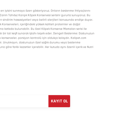
n en iyisini sunmaya özen gösteriyoruz. Onların beslenme ihtiyaçlarını
Canin Tahılsız Karışık Köpek Konservesi serisini gururla sunuyoruz. Bu
ın sindirim hassasiyetleri veya belirli alerjileri konusunda endişe duyar.
k Konserveleri, içeriğindeki yüksek kaliteli proteinler ve doğal
ına katkıda bulunabilir. Bu özel Köpek Konserve Mamaları serisi ile
lı bir tat keşfi sunarak iştahı teşvik eder. Dengeli Beslenme: Dostunuzun
lık konserveler, porsiyon kontrolü için oldukça kolaydır. Kalipet.com
lidir. Unutmayın, dostunuzun özel sağlık durumu veya beslenme
göre farklı lezzetler içerebilir. Her kutuda aynı özenli içerik ve Nutri
KAYIT OL