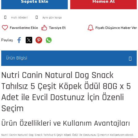
Sepete Ekle
Hemen Al
 ve Kafesleri
Hızlı Gönderi
Aynı gün kargo
kım Ürünleri
emeleri
Tavsiye Et
Fiyatı Düşünce Haber Ver
Paylaş
Ürün Bilgisi
apları
Nutri Canin Natural Dog Snack
Tahılsız 5 Çeşit Köpek Ödül 80G x 5
Adet ile Evcil Dostunuz İçin Özenli
Seçim
Ürün Özellikleri ve Kullanım Avantajları
Nutri Canin Natural Dog Snack Tahılsız 5 Çeşit Köpek Ödül ile Dostunuzu Şımartın Kalipet.com olarak