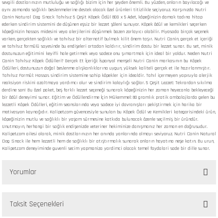
sevgili dostlarınızın mutluluğu ve sağlığı bizim için her şeyden önemli. Bu yüzden, onların bayılacağı ve
aynı zamanda sağlıklı beslenmelerine destek olacak özel ürünleri titizlikle seçiyoruz. Karşınızda Nutri
Canin Natural Dog Snack Tahılsız 5 Çeşit Köpek Ödül 80G x 5 Adet, köpeğinizin damak tadına hitap
ederken sindirim sistemini de düşünen eşsiz bir lezzet şöleni sunuyor. Köpek ödül ve kemikleri seçerken
köpeğinizin hassas midesini veya alerjilerini düşünmek bazen zorlayıcı olabilir. Piyasada birçok seçenek
varken, gerçekten sağlıklı ve tahılsız bir alternatif bulmak kilit önem taşır. Nutri Canin, gerçek et içeriği
ve tahılsız formülü sayesinde bu endişeleri ortadan kaldırır, sindirim dostu bir lezzet sunar. Bu set, minik
dostunuzun eğitimini keyifli hale getirmek veya sadece onu şımartmak için ideal bir yoldur. Neden Nutri
Canin Tahılsız Köpek Ödülleri? Gerçek Et İçeriği: İspanyol menşeli Nutri Canin markasının bu Köpek
Ödülleri, dostunuzun doğal beslenme alışkanlıklarına uygun, yüksek kaliteli gerçek et ile hazırlanmıştır.
Tahılsız Formül: Hassas sindirim sistemine sahip köpekler için idealdir. Tahıl içermeyen yapısıyla alerjik
reaksiyon riskini azaltmaya yardımcı olur ve sindirim kolaylığı sağlar. 5 Çeşit Lezzet: Tekrardan sıkılma
derdine son! Bu özel paket, beş farklı lezzet seçeneği sunarak köpeğinizin her zaman heyecanla bekleyeceği
bir ödül deneyimi sunar. Eğitim ve Ödüllendirme İçin Mükemmel: 80 gramlık pratik ambalajlarda gelen bu
lezzetli Köpek Ödülleri, eğitim seanslarında veya sadece iyi davranışları pekiştirmek için harika bir
motivasyon kaynağıdır. Kalipet.com güvencesiyle sunulan bu Köpek Ödül ve Kemikleri kategorisindeki ürün,
köpeğinizin mutlu ve sağlıklı bir yaşam sürmesine katkıda bulunacak özenle seçilmiş bir üründür.
Unutmayın, herhangi bir sağlık endişenizde veteriner hekiminize danışmanız her zaman en doğrusudur.
Kalipet.com ailesi olarak, minik dostlarınızın her anında yanlarında olmayı seviyoruz. Nutri Canin Natural
Dog Snack ile hem lezzetli hem de sağlıklı bir atıştırmalık sunarak onların hayatına neşe katın. Bu urun,
Kalipet.com deneyiminde guvenli secim yapmaniza yardimci olacak temel faydalari sade bir dille sunar.
Yorumlar
Taksit Seçenekleri
Bu ürüne ilk yorumu siz yapın!