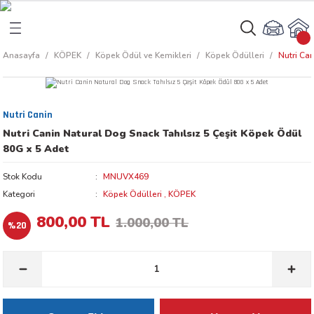
Geri Dön
Geri Dön
Anasayfa
KÖPEK
Köpek Ödül ve Kemikleri
Köpek Ödülleri
Nutri Ca
rı
arı
Nutri Canin
aları
amaları
Nutri Canin Natural Dog Snack Tahılsız 5 Çeşit Köpek Ödül
80G x 5 Adet
ı
ikleri
Stok Kodu
MNUVX469
Kategori
Köpek Ödülleri
,
KÖPEK
800,00 TL
1.000,00 TL
%20
ı
akım Ürünleri
 Besinleri
 Kapları