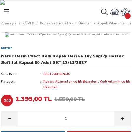
Geri Dön
Geri Dön
Anasayfa
KÖPEK
Köpek Sağlık ve Bakım Ürünleri
Köpek Vitaminleri ve 
rı
arı
Natur
aları
amaları
Natur Derm Effect Kedi Köpek Deri ve Tüy Sağlığı Destek
Soft Jel Kapsul 60 Adet SKT:12/11/2027
ı
ikleri
Stok Kodu
8681299062645
Kategori
Köpek Vitaminleri ve Ek Besinleri
,
Kedi Vitamin ve Ek
Besinleri
ı
akım Ürünleri
1.395,00 TL
1.550,00 TL
%10
 Besinleri
 Kapları