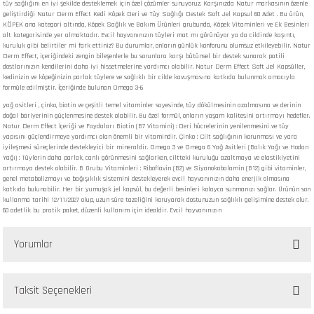
tüy sağlığını en iyi şekilde desteklemek için özel çözümler sunuyoruz. Karşınızda Natur markasının özenle
geliştirdiği Natur Derm Effect Kedi Köpek Deri ve Tüy Sağlığı Destek Soft Jel Kapsul 60 Adet . Bu ürün,
KÖPEK ana kategori altında, Köpek Sağlık ve Bakım Ürünleri grubunda, Köpek Vitaminleri ve Ek Besinleri
alt kategorisinde yer almaktadır. Evcil hayvanınızın tüyleri mat mı görünüyor ya da cildinde kaşıntı,
kuruluk gibi belirtiler mi fark ettiniz? Bu durumlar, onların günlük konforunu olumsuz etkileyebilir. Natur
Derm Effect, içeriğindeki zengin bileşenlerle bu sorunlara karşı bütünsel bir destek sunarak patili
dostlarınızın kendilerini daha iyi hissetmelerine yardımcı olabilir. Natur Derm Effect Soft Jel Kapsüller,
kedinizin ve köpeğinizin parlak tüylere ve sağlıklı bir cilde kavuşmasına katkıda bulunmak amacıyla
formüle edilmiştir. İçeriğinde bulunan Omega 3-6
yağ asitleri , çinko, biotin ve çeşitli temel vitaminler sayesinde, tüy dökülmesinin azalmasına ve derinin
doğal bariyerinin güçlenmesine destek olabilir. Bu özel formül, onların yaşam kalitesini artırmayı hedefler.
Natur Derm Effect İçeriği ve Faydaları Biotin (B7 Vitamini) : Deri hücrelerinin yenilenmesini ve tüy
yapısını güçlendirmeye yardımcı olan önemli bir vitamindir. Çinko : Cilt sağlığının korunması ve yara
iyileşmesi süreçlerinde destekleyici bir mineraldir. Omega 3 ve Omega 6 Yağ Asitleri (Balık Yağı ve Hodan
Yağı) : Tüylerin daha parlak, canlı görünmesini sağlarken, ciltteki kuruluğu azaltmaya ve elastikiyetini
artırmaya destek olabilir. B Grubu Vitaminleri : Riboflavin (B2) ve Siyanokobalamin (B12) gibi vitaminler,
genel metabolizmayı ve bağışıklık sistemini destekleyerek evcil hayvanınızın daha enerjik olmasına
katkıda bulunabilir. Her bir yumuşak jel kapsül, bu değerli besinleri kolayca sunmanızı sağlar. Ürünün son
kullanma tarihi 12/11/2027 olup, uzun süre tazeliğini koruyarak dostunuzun sağlıklı gelişimine destek olur.
60 adetlik bu pratik paket, düzenli kullanım için idealdir. Evcil hayvanınızın
Yorumlar
Taksit Seçenekleri
Bu ürüne ilk yorumu siz yapın!