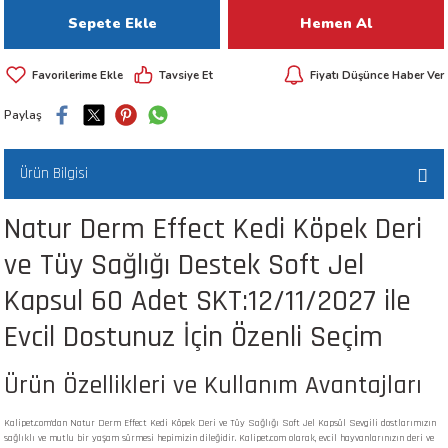
Sepete Ekle
Hemen Al
 ve Kafesleri
kım Ürünleri
emeleri
Tavsiye Et
Fiyatı Düşünce Haber Ver
Paylaş
Ürün Bilgisi
Natur Derm Effect Kedi Köpek Deri
apları
ve Tüy Sağlığı Destek Soft Jel
Kapsul 60 Adet SKT:12/11/2027 ile
Evcil Dostunuz İçin Özenli Seçim
Ürün Özellikleri ve Kullanım Avantajları
Kalipet.com'dan Natur Derm Effect Kedi Köpek Deri ve Tüy Sağlığı Soft Jel Kapsül Sevgili dostlarımızın
sağlıklı ve mutlu bir yaşam sürmesi hepimizin dileğidir. Kalipet.com olarak, evcil hayvanlarınızın deri ve