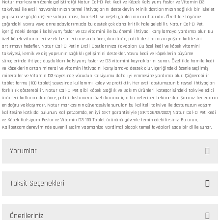
Natur markasının özenle geliştirdiği Natur Cal-D Pet Kedi ve Köpek Kalsiyum, Fosfor ve Vitamin D3
takviyesi ile evcil hayvanlarınızın temel ihtiyaçlarını destekleyin. Minik dostlarımızın sağlıklı bir iskelet
yapısına ve güçlü dişlere sahip olması, hareketli ve neşeli günlerinin anahtarıdır. Özellikle büyüme
çağındaki yavru veya anne adaylarımızda bu destek çok daha kritik hale gelebilir. Natur Cal-D Pet,
içeriğindeki dengeli kalsiyum, fosfor ve D3 vitamini ile bu önemli ihtiyacı karşılamaya yardımcı olur. Bu
özel köpek vitaminleri ve ek besinleri arasında öne çıkan ürün, patili dostlarınızın yaşam kalitesini
artırmayı hedefler. Natur Cal-D Pet'in Evcil Dostlarınıza Faydaları Bu özel kedi ve köpek vitamini
takviyesi, kemik ve diş yapısının sağlıklı gelişimini destekler. Yavru kedi ve köpeklerin büyüme
süreçlerinde ihtiyaç duydukları kalsiyum, fosfor ve D3 vitamini kaynaklarını sunar. Özellikle hamile kedi
ve köpeklerin artan mineral ve vitamin ihtiyacını karşılamaya destek olur. İçeriğindeki özenle seçilmiş
mineraller ve Vitamin D3 sayesinde, vücudun kalsiyumu daha iyi emmesine yardımcı olur. Çiğnenebilir
tablet formu (100 tablet) sayesinde kullanımı kolay ve pratiktir. Her evcil dostumuzun bireysel ihtiyaçları
farklılık gösterebilir. Natur Cal-D Pet gibi Köpek Sağlık ve Bakım Ürünleri kategorisindeki takviye edici
ürünleri kullanmadan önce, patili dostunuzun özel durumu için bir veteriner hekime danışmanız her zaman
en doğru yaklaşımdır. Natur markasının güvencesiyle sunulan bu kaliteli takviye ile dostunuzun yaşam
kalitesine katkıda bulunun. Kalipet.com'da, en iyi SKT garantisiyle (SKT: 26/09/2027) Natur Cal-D Pet Kedi
ve Köpek Kalsiyum, Fosfor ve Vitamin D3 100 Tablet ürününü güvenle temin edebilirsiniz. Bu urun,
Kalipet.com deneyiminde guvenli secim yapmaniza yardimci olacak temel faydalari sade bir dille sunar.
Yorumlar
Taksit Seçenekleri
Bu ürüne ilk yorumu siz yapın!
Önerileriniz
Yorum Yaz