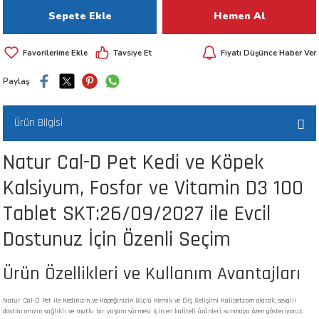
Sepete Ekle
Hemen Al
 ve Kafesleri
kım Ürünleri
emeleri
Tavsiye Et
Fiyatı Düşünce Haber Ver
Paylaş
Ürün Bilgisi
Natur Cal-D Pet Kedi ve Köpek
apları
Kalsiyum, Fosfor ve Vitamin D3 100
Tablet SKT:26/09/2027 ile Evcil
Dostunuz İçin Özenli Seçim
Ürün Özellikleri ve Kullanım Avantajları
Natur Cal-D Pet ile Kedinizin ve Köpeğinizin Güçlü Kemik ve Diş Gelişimi Kalipet.com olarak, sevgili
dostlarımızın sağlıklı ve mutlu bir yaşam sürmesi için en kaliteli ürünleri sunmaya özen gösteriyoruz.