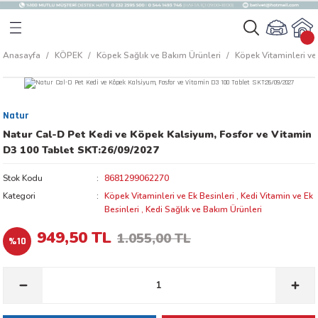
Geri Dön
Geri Dön
Anasayfa
KÖPEK
Köpek Sağlık ve Bakım Ürünleri
Köpek Vitaminleri ve 
rı
arı
Natur
aları
amaları
Natur Cal-D Pet Kedi ve Köpek Kalsiyum, Fosfor ve Vitamin
D3 100 Tablet SKT:26/09/2027
ı
ikleri
Stok Kodu
8681299062270
Kategori
Köpek Vitaminleri ve Ek Besinleri
,
Kedi Vitamin ve Ek
Besinleri
,
Kedi Sağlık ve Bakım Ürünleri
ı
akım Ürünleri
949,50 TL
1.055,00 TL
%10
 Besinleri
 Kapları