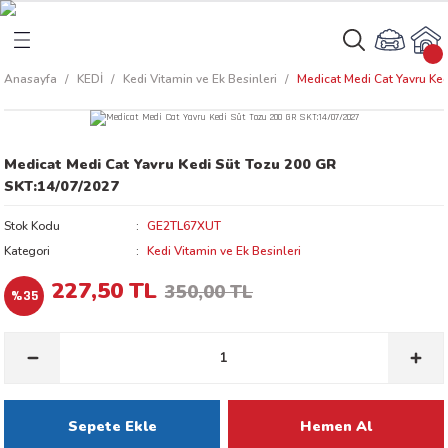
Geri Dön
Geri Dön
Anasayfa
KEDİ
Kedi Vitamin ve Ek Besinleri
Medicat Medi Cat Yavru Ke
rı
arı
Medicat Medi Cat Yavru Kedi Süt Tozu 200 GR
aları
amaları
SKT:14/07/2027
Stok Kodu
GE2TL67XUT
ı
ikleri
Kategori
Kedi Vitamin ve Ek Besinleri
227,50 TL
350,00 TL
%35
ı
akım Ürünleri
 Besinleri
 Kapları
Sepete Ekle
Hemen Al