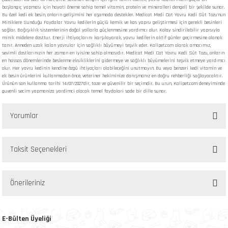
başlangıç yapması için hayati öneme sahip temel vitamin, protein ve mineralleri dengeli bir şekilde sunar.
Bu özel kedi ek besin, onların gelişimini her aşamada destekler. Medicat Medi Cat Yavru Kedi Süt Tozu'nun
Miniklere Sunduğu Faydalar Yavru kedilerin güçlü kemik ve kas yapısı geliştirmesi için gerekli besinleri
sağlar. Bağışıklık sistemlerinin doğal yollarla güçlenmesine yardımcı olur. Kolay sindirilebilir yapısıyla
minik midelere dosttur. Enerji ihtiyaçlarını karşılayarak, yavru kedilerin aktif günler geçirmesine olanak
tanır. Anneden uzak kalan yavrular için sağlıklı büyümeyi teşvik eder. Kalipet.com olarak amacımız,
sevimli dostlarınızın her zaman en iyisine sahip olmasıdır. Medicat Medi Cat Yavru Kedi Süt Tozu, onların
en hassas dönemlerinde beslenme eksikliklerini gidermeye ve sağlıklı büyümelerini teşvik etmeye yardımcı
olur. Her yavru kedinin kendine özgü ihtiyaçları olabileceğini unutmayın. Bu veya benzeri kedi vitamin ve
ek besin ürünlerini kullanmadan önce, veteriner hekiminize danışmanız en doğru rehberliği sağlayacaktır.
Ürünün son kullanma tarihi 14/07/2027'dir, taze ve güvenilir bir seçimdir. Bu urun, Kalipet.com deneyiminde
guvenli secim yapmaniza yardimci olacak temel faydalari sade bir dille sunar.
Yorumlar
Taksit Seçenekleri
Bu ürüne ilk yorumu siz yapın!
Önerileriniz
Yorum Yaz
Bu ürünün fiyat bilgisi, resim, ürün açıklamalarında ve diğer konularda yetersiz
gördüğünüz noktaları öneri formunu kullanarak tarafımıza iletebilirsiniz.
E-Bülten Üyeliği
Görüş ve önerileriniz için teşekkür ederiz.