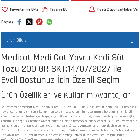
 ve Kafesleri
Tavsiye Et
Fiyatı Düşünce Haber Ver
Paylaş
kım Ürünleri
emeleri
Ürün Bilgisi
Medicat Medi Cat Yavru Kedi Süt
Tozu 200 GR SKT:14/07/2027 ile
apları
Evcil Dostunuz İçin Özenli Seçim
Ürün Özellikleri ve Kullanım Avantajları
Kalipet.com'dan Medicat Medi Cat Yavru Kedi Süt Tozu 200 GR ile Minik Dostlarınızın Sağlıklı Başlangıcı
Yavru kediler, annelerinden erken ayrılan veya annesiz kalan minik dostlarımız, hayatlarının en kritik
döneminde özel bir beslenmeye ihtiyaç duyar. Gözleri henüz açılmamış, savunmasız bu yavruların sağlıklı
gelişimi için doğru ek besin takviyeleri şarttır. Onların hassas sindirim sistemleri, kuru kedi maması gibi
normal gıdaları hemen kabul edemeyebilir. Bu zorlu süreç, hayvanseverler için büyük bir önceliktir.
Kalipet.com olarak, bu hassas dönemin bilincindeyiz. Medicat markasının özenle hazırladığı Medicat Medi
Cat Yavru Kedi Süt Tozu, annesiz kalan veya ek desteğe ihtiyaç duyan yavru kediler için ideal bir
çözümdür. Bu özel formül, anne sütünün zengin içeriğini taklit ederek, yavru kedilerinizin güçlü bir