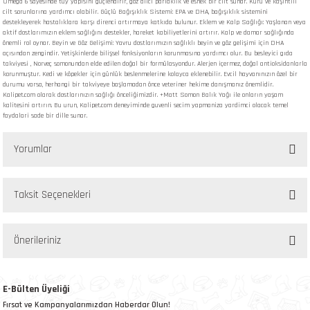
Omega 6 sayesinde tüy yapısını güçlendirir, göz alıcı parlaklık ve esnek bir cilt sunar. Kuru ve kaşıntılı
cilt sorunlarına yardımcı olabilir. Güçlü Bağışıklık Sistemi: EPA ve DHA, bağışıklık sistemini
destekleyerek hastalıklara karşı direnci artırmaya katkıda bulunur. Eklem ve Kalp Sağlığı: Yaşlanan veya
aktif dostlarımızın eklem sağlığını destekler, hareket kabiliyetlerini artırır. Kalp ve damar sağlığında
önemli rol oynar. Beyin ve Göz Gelişimi: Yavru dostlarımızın sağlıklı beyin ve göz gelişimi için DHA
açısından zengindir. Yetişkinlerde bilişsel fonksiyonların korunmasına yardımcı olur. Bu besleyici gıda
takviyesi , Norveç somonundan elde edilen doğal bir formülasyondur. Alerjen içermez, doğal antioksidanlarla
korunmuştur. Kedi ve köpekler için günlük beslenmelerine kolayca eklenebilir. Evcil hayvanınızın özel bir
durumu varsa, herhangi bir takviyeye başlamadan önce veteriner hekime danışmanız önemlidir.
Kalipet.com olarak dostlarınızın sağlığı önceliğimizdir. +Matt Somon Balık Yağı ile onların yaşam
kalitesini artırın. Bu urun, Kalipet.com deneyiminde guvenli secim yapmaniza yardimci olacak temel
faydalari sade bir dille sunar.
Yorumlar
Taksit Seçenekleri
Bu ürüne ilk yorumu siz yapın!
Önerileriniz
Yorum Yaz
Bu ürünün fiyat bilgisi, resim, ürün açıklamalarında ve diğer konularda yetersiz
gördüğünüz noktaları öneri formunu kullanarak tarafımıza iletebilirsiniz.
E-Bülten Üyeliği
Görüş ve önerileriniz için teşekkür ederiz.
Fırsat ve Kampanyalarımızdan Haberdar Olun!