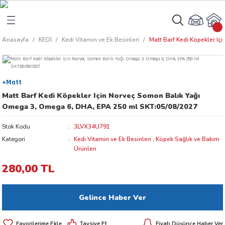
Geri Dön
Geri Dön
Anasayfa
KEDİ
Kedi Vitamin ve Ek Besinleri
Matt Barf Kedi Köpekler I
rı
arı
+Matt
aları
amaları
Matt Barf Kedi Köpekler Için Norveç Somon Balık Yağı
Omega 3, Omega 6, DHA, EPA 250 ml SKT:05/08/2027
ı
ikleri
Stok Kodu
3LVX34U791
Kategori
Kedi Vitamin ve Ek Besinleri
,
Köpek Sağlık ve Bakım
Ürünleri
ı
akım Ürünleri
280,00 TL
 Besinleri
Gelince Haber Ver
 Kapları
Tavsiye Et
Fiyatı Düşünce Haber Ver