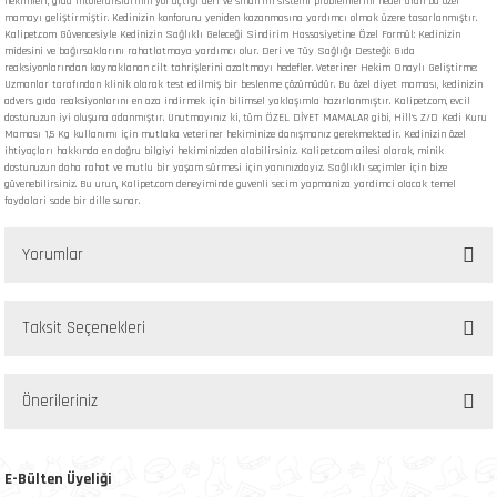
hekimleri, gıda intoleranslarının yol açtığı deri ve sindirim sistemi problemlerini hedef alan bu özel
mamayı geliştirmiştir. Kedinizin konforunu yeniden kazanmasına yardımcı olmak üzere tasarlanmıştır.
Kalipet.com Güvencesiyle Kedinizin Sağlıklı Geleceği Sindirim Hassasiyetine Özel Formül: Kedinizin
midesini ve bağırsaklarını rahatlatmaya yardımcı olur. Deri ve Tüy Sağlığı Desteği: Gıda
reaksiyonlarından kaynaklanan cilt tahrişlerini azaltmayı hedefler. Veteriner Hekim Onaylı Geliştirme:
Uzmanlar tarafından klinik olarak test edilmiş bir beslenme çözümüdür. Bu özel diyet maması, kedinizin
advers gıda reaksiyonlarını en aza indirmek için bilimsel yaklaşımla hazırlanmıştır. Kalipet.com, evcil
dostunuzun iyi oluşuna adanmıştır. Unutmayınız ki, tüm ÖZEL DİYET MAMALAR gibi, Hill's Z/D Kedi Kuru
Maması 1,5 Kg kullanımı için mutlaka veteriner hekiminize danışmanız gerekmektedir. Kedinizin özel
ihtiyaçları hakkında en doğru bilgiyi hekiminizden alabilirsiniz. Kalipet.com ailesi olarak, minik
dostunuzun daha rahat ve mutlu bir yaşam sürmesi için yanınızdayız. Sağlıklı seçimler için bize
güvenebilirsiniz. Bu urun, Kalipet.com deneyiminde guvenli secim yapmaniza yardimci olacak temel
faydalari sade bir dille sunar.
Yorumlar
Taksit Seçenekleri
Bu ürüne ilk yorumu siz yapın!
Önerileriniz
Yorum Yaz
Bu ürünün fiyat bilgisi, resim, ürün açıklamalarında ve diğer konularda yetersiz
gördüğünüz noktaları öneri formunu kullanarak tarafımıza iletebilirsiniz.
E-Bülten Üyeliği
Görüş ve önerileriniz için teşekkür ederiz.