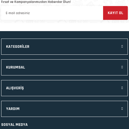
Fırsat ve Kampanyalarımızdan Haberdar Olun!
KAYIT OL
Ürün resmi kalitesiz, bozuk veya görüntülenemiyor.
Ürün açıklamasında eksik bilgiler bulunuyor.
Ürün bilgilerinde hatalar bulunuyor.
Ürün fiyatı diğer sitelerden daha pahalı.
KATEGORİLER
Bu ürüne benzer farklı alternatifler olmalı.
KURUMSAL
Gönder
ALIŞVERİŞ
YARDIM
SOSYAL MEDYA