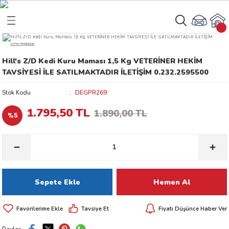
Geri Dön
Geri Dön
Hill's Z/D Kedi Kuru Maması 1,5 Kg VETERİNER HEKİM
rı
arı
TAVSİYESİ İLE SATILMAKTADIR İLETİŞİM 0.232.2595500
aları
amaları
Stok Kodu
DEGPR269
1.795,50 TL
1.890,00 TL
%5
ı
ikleri
ı
akım Ürünleri
Sepete Ekle
Hemen Al
 Besinleri
Tavsiye Et
Fiyatı Düşünce Haber Ver
 Kapları
Paylaş