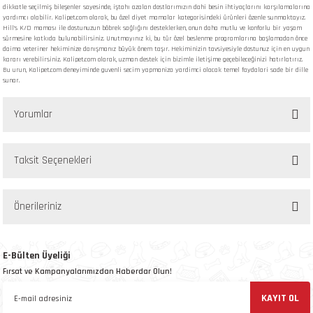
dikkatle seçilmiş bileşenler sayesinde, iştahı azalan dostlarımızın dahi besin ihtiyaçlarını karşılamalarına
yardımcı olabilir. Kalipet.com olarak, bu özel diyet mamalar kategorisindeki ürünleri özenle sunmaktayız.
Hill's K/D maması ile dostunuzun böbrek sağlığını desteklerken, onun daha mutlu ve konforlu bir yaşam
sürmesine katkıda bulunabilirsiniz. Unutmayınız ki, bu tür özel beslenme programlarına başlamadan önce
daima veteriner hekiminize danışmanız büyük önem taşır. Hekiminizin tavsiyesiyle dostunuz için en uygun
kararı verebilirsiniz. Kalipet.com olarak, uzman destek için bizimle iletişime geçebileceğinizi hatırlatırız.
Bu urun, Kalipet.com deneyiminde guvenli secim yapmaniza yardimci olacak temel faydalari sade bir dille
sunar.
Yorumlar
Taksit Seçenekleri
Bu ürüne ilk yorumu siz yapın!
Önerileriniz
Yorum Yaz
Bu ürünün fiyat bilgisi, resim, ürün açıklamalarında ve diğer konularda yetersiz
gördüğünüz noktaları öneri formunu kullanarak tarafımıza iletebilirsiniz.
E-Bülten Üyeliği
Görüş ve önerileriniz için teşekkür ederiz.
Fırsat ve Kampanyalarımızdan Haberdar Olun!
KAYIT OL
Ürün resmi kalitesiz, bozuk veya görüntülenemiyor.