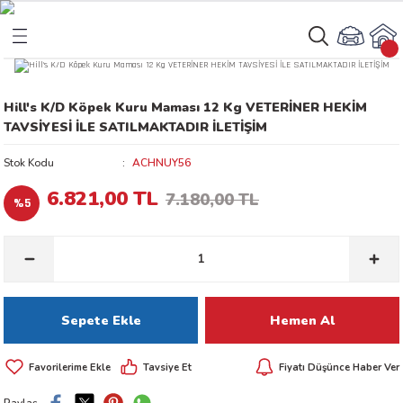
Geri Dön
Geri Dön
Hill's K/D Köpek Kuru Maması 12 Kg VETERİNER HEKİM
rı
arı
TAVSİYESİ İLE SATILMAKTADIR İLETİŞİM
aları
amaları
Stok Kodu
ACHNUY56
6.821,00 TL
7.180,00 TL
%5
ı
ikleri
ı
akım Ürünleri
Sepete Ekle
Hemen Al
 Besinleri
Tavsiye Et
Fiyatı Düşünce Haber Ver
 Kapları
Paylaş