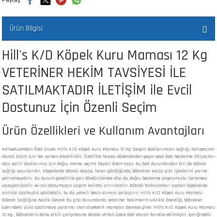
 ve Kafesleri
Ürün Bilgisi
kım Ürünleri
emeleri
Hill's K/D Köpek Kuru Maması 12 Kg
VETERİNER HEKİM TAVSİYESİ İLE
SATILMAKTADIR İLETİŞİM ile Evcil
Dostunuz İçin Özenli Seçim
apları
Ürün Özellikleri ve Kullanım Avantajları
Kalipet.com'dan Özel Diyet: Hill's K/D Köpek Kuru Maması 12 Kg Sevgili dostlarımızın sağlığı, Kalipet.com
olarak bizim için her zaman önceliklidir. Özellikle hassas dönemlerden geçen veya özel beslenme ihtiyaçları
olan patili dostlarımız için doğru mama seçimi hayati önem taşır. Bu özel durumlardan biri de böbrek
sağlığı sorunlarıdır. Köpeklerde böbrek dokusu hasar gördüğünde, böbrekler eskisi gibi işlevlerini yerine
getiremeyebilir. Bu durum genellikle geri döndürülemez olsa da, doğru beslenme programıyla ilerlemesi
yavaşlatılabilir ve can dostumuzun yaşam kalitesi artırılabilir. Böbrek fonksiyonları azalan köpeklerde
sıklıkla iştahsızlık görülebilir, bu da yeterli besin alımını zorlaştırır. Hill's K/D Köpek Kuru Maması:
Böbrek Sağlığına Nazik Destek Bu gibi durumlarda, veteriner hekimlerin sıklıkla önerdiği, böbrekler
üzerindeki yükü azaltmaya yardımcı olan diyetetik mamalar devreye girer. Hill's K/D Köpek Kuru Maması
12 Kg , böbreklerin daha etkili çalışmasına destek olmak üzere özel olarak formüle edilmiştir. İçeriğindeki