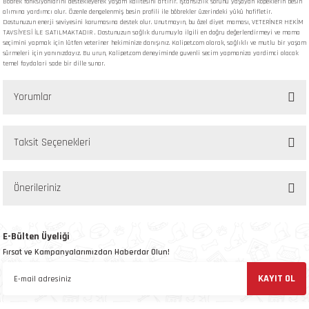
Böbrek fonksiyonlarını destekleyerek yaşam kalitesini artırır. İştahsızlık sorunu yaşayan köpeklerin besin
alımına yardımcı olur. Özenle dengelenmiş besin profili ile böbrekler üzerindeki yükü hafifletir.
Dostunuzun enerji seviyesini korumasına destek olur. Unutmayın, bu özel diyet maması, VETERİNER HEKİM
TAVSİYESİ İLE SATILMAKTADIR . Dostunuzun sağlık durumuyla ilgili en doğru değerlendirmeyi ve mama
seçimini yapmak için lütfen veteriner hekiminize danışınız. Kalipet.com olarak, sağlıklı ve mutlu bir yaşam
sürmeleri için yanınızdayız. Bu urun, Kalipet.com deneyiminde guvenli secim yapmaniza yardimci olacak
temel faydalari sade bir dille sunar.
Yorumlar
Taksit Seçenekleri
Bu ürüne ilk yorumu siz yapın!
Önerileriniz
Yorum Yaz
Bu ürünün fiyat bilgisi, resim, ürün açıklamalarında ve diğer konularda yetersiz
gördüğünüz noktaları öneri formunu kullanarak tarafımıza iletebilirsiniz.
E-Bülten Üyeliği
Görüş ve önerileriniz için teşekkür ederiz.
Fırsat ve Kampanyalarımızdan Haberdar Olun!
KAYIT OL
Ürün resmi kalitesiz, bozuk veya görüntülenemiyor.
Ürün açıklamasında eksik bilgiler bulunuyor.