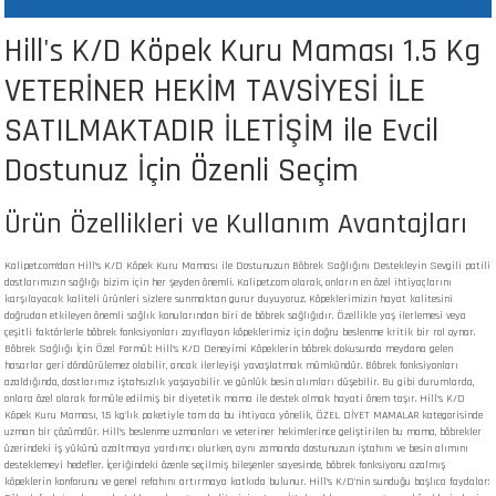
 ve Kafesleri
Hill's K/D Köpek Kuru Maması 1.5 Kg
VETERİNER HEKİM TAVSİYESİ İLE
kım Ürünleri
emeleri
SATILMAKTADIR İLETİŞİM ile Evcil
Dostunuz İçin Özenli Seçim
Ürün Özellikleri ve Kullanım Avantajları
apları
Kalipet.com'dan Hill's K/D Köpek Kuru Maması ile Dostunuzun Böbrek Sağlığını Destekleyin Sevgili patili
dostlarımızın sağlığı bizim için her şeyden önemli. Kalipet.com olarak, onların en özel ihtiyaçlarını
karşılayacak kaliteli ürünleri sizlere sunmaktan gurur duyuyoruz. Köpeklerimizin hayat kalitesini
doğrudan etkileyen önemli sağlık konularından biri de böbrek sağlığıdır. Özellikle yaş ilerlemesi veya
çeşitli faktörlerle böbrek fonksiyonları zayıflayan köpeklerimiz için doğru beslenme kritik bir rol oynar.
Böbrek Sağlığı İçin Özel Formül: Hill's K/D Deneyimi Köpeklerin böbrek dokusunda meydana gelen
hasarlar geri döndürülemez olabilir, ancak ilerleyişi yavaşlatmak mümkündür. Böbrek fonksiyonları
azaldığında, dostlarımız iştahsızlık yaşayabilir ve günlük besin alımları düşebilir. Bu gibi durumlarda,
onlara özel olarak formüle edilmiş bir diyetetik mama ile destek olmak hayati önem taşır. Hill's K/D
Köpek Kuru Maması, 1.5 kg'lık paketiyle tam da bu ihtiyaca yönelik, ÖZEL DİYET MAMALAR kategorisinde
uzman bir çözümdür. Hill's beslenme uzmanları ve veteriner hekimlerince geliştirilen bu mama, böbrekler
üzerindeki iş yükünü azaltmaya yardımcı olurken, aynı zamanda dostunuzun iştahını ve besin alımını
desteklemeyi hedefler. İçeriğindeki özenle seçilmiş bileşenler sayesinde, böbrek fonksiyonu azalmış
köpeklerin konforunu ve genel refahını artırmaya katkıda bulunur. Hill's K/D'nin sunduğu başlıca faydalar: