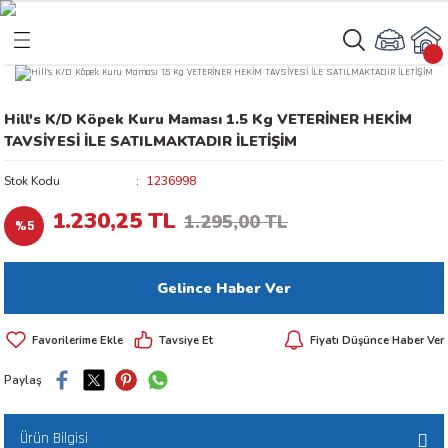
Geri Dön
Geri Dön
Hill's K/D Köpek Kuru Maması 1.5 Kg VETERİNER HEKİM
rı
arı
TAVSİYESİ İLE SATILMAKTADIR İLETİŞİM
aları
amaları
Stok Kodu
1236998
1.230,25 TL
1.295,00 TL
%5
ı
ikleri
Gelince Haber Ver
ı
akım Ürünleri
Tavsiye Et
Fiyatı Düşünce Haber Ver
 Besinleri
Paylaş
 Kapları
Ürün Bilgisi