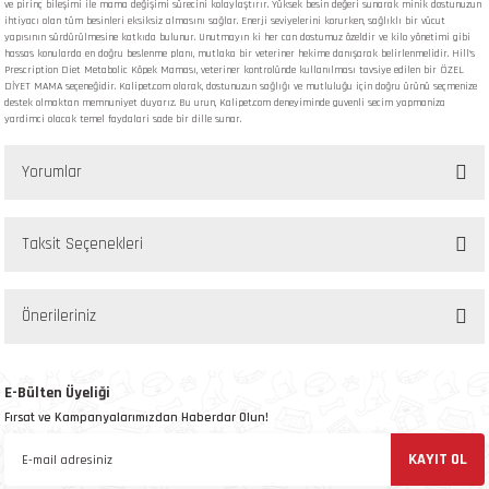
ve pirinç bileşimi ile mama değişimi sürecini kolaylaştırır. Yüksek besin değeri sunarak minik dostunuzun
ihtiyacı olan tüm besinleri eksiksiz almasını sağlar. Enerji seviyelerini korurken, sağlıklı bir vücut
yapısının sürdürülmesine katkıda bulunur. Unutmayın ki her can dostumuz özeldir ve kilo yönetimi gibi
hassas konularda en doğru beslenme planı, mutlaka bir veteriner hekime danışarak belirlenmelidir. Hill's
Prescription Diet Metabolic Köpek Maması, veteriner kontrolünde kullanılması tavsiye edilen bir ÖZEL
DİYET MAMA seçeneğidir. Kalipet.com olarak, dostunuzun sağlığı ve mutluluğu için doğru ürünü seçmenize
destek olmaktan memnuniyet duyarız. Bu urun, Kalipet.com deneyiminde guvenli secim yapmaniza
yardimci olacak temel faydalari sade bir dille sunar.
Yorumlar
Taksit Seçenekleri
Bu ürüne ilk yorumu siz yapın!
Önerileriniz
Yorum Yaz
Bu ürünün fiyat bilgisi, resim, ürün açıklamalarında ve diğer konularda yetersiz
gördüğünüz noktaları öneri formunu kullanarak tarafımıza iletebilirsiniz.
E-Bülten Üyeliği
Görüş ve önerileriniz için teşekkür ederiz.
Fırsat ve Kampanyalarımızdan Haberdar Olun!
KAYIT OL
Ürün resmi kalitesiz, bozuk veya görüntülenemiyor.