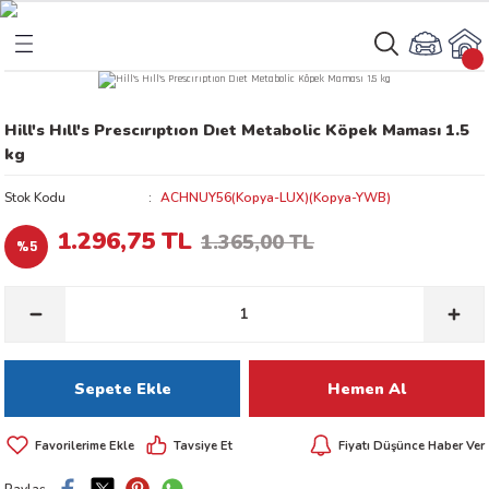
Geri Dön
Geri Dön
Hill's Hıll's Prescırıptıon Dıet Metabolic Köpek Maması 1.5
rı
arı
kg
aları
amaları
Stok Kodu
ACHNUY56(Kopya-LUX)(Kopya-YWB)
1.296,75 TL
1.365,00 TL
%5
ı
ikleri
ı
akım Ürünleri
Sepete Ekle
Hemen Al
 Besinleri
Tavsiye Et
Fiyatı Düşünce Haber Ver
 Kapları
Paylaş