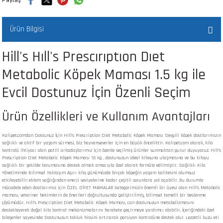
 ve Kafesleri
Ürün Bilgisi
kım Ürünleri
emeleri
Hill's Hıll's Prescırıptıon Dıet
Metabolic Köpek Maması 1.5 kg ile
Evcil Dostunuz İçin Özenli Seçim
apları
Ürün Özellikleri ve Kullanım Avantajları
Kalipet.com'dan Dostunuz İçin Hill's Prescription Diet Metabolic Köpek Maması Sevgili köpek dostlarımızın
sağlıklı ve aktif bir yaşam sürmesi, biz hayvanseverler için en büyük önceliktir. Kalipet.com olarak, kilo
kontrolü ihtiyacı olan patili arkadaşlarımız için özenle seçilmiş ürünler sunmaktan gurur duyuyoruz. Hill's
Prescription Diet Metabolic Köpek Maması 1.5 kg , dostunuzun ideal kilosuna ulaşmasına ve bu kiloyu
sağlıklı bir şekilde korumasına destek olmak amacıyla özel olarak formüle edilmiştir. Sağlıklı Kilo
Yönetiminde Bilimsel Yaklaşım Aşırı kilo, günümüzde birçok köpeğin yaşam kalitesini olumsuz
etkileyebilir; eklem sağlığından enerji seviyelerine kadar çeşitli sorunlara yol açabilir. Bu durumla
mücadele eden dostlarımız için ÖZEL DİYET MAMALAR kategorimizin önemli bir üyesi olan Hill's Metabolic
maması, veteriner hekimlerin de önerileri doğrultusunda geliştirilmiş, bilimsel temelli bir beslenme
çözümüdür. Hill's Prescription Diet Metabolic Köpek Maması, can dostunuzun metabolizmasını
destekleyerek doğal kilo kontrol mekanizmalarını harekete geçirmeye yardımcı olabilir. İçeriğindeki özel
bileşenler sayesinde: Dostunuzun tokluk hissini artırarak porsiyon kontrolüne destek olur. Lezzetli kuzu eti