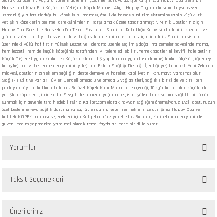
olarak, bu özel ihtiyaçlara yönelik güvenilir çözümler sunuyoruz. İşte karşınızda Happy Dog Sensible
Neuseeland Kuzu Etli Küçük Irk Yetişkin Köpek Maması 4kg ! Happy Dog markasının hayvansever
uzmanlığıyla hazırladığı bu köpek kuru maması, özellikle hassas sindirim sistemine sahip küçük ırk
yetişkin köpeklerin besinsel gereksinimlerini karşılamak üzere tasarlanmıştır. Minik Dostlarınız İçin
Happy Dog Sensible Neuseeland'ın Temel Faydaları Sindirim Rahatlığı: Kolay sindirilebilir kuzu eti ve
glütensiz özel tarifiyle hassas mide ve bağırsaklara sahip dostlarınız için idealdir. Sindirim sistemi
üzerindeki yükü hafifletir. Yüksek Lezzet ve Tolerans: Özenle seçilmiş doğal malzemeler sayesinde mama,
hem lezzetli hem de küçük köpeğiniz tarafından iyi tolere edilebilir . Yemek saatlerini keyifli hale getirir.
Küçük Dişlere Uygun Kroketler: Küçük ırkların diş yapılarına uygun tasarlanmış kroket ölçüsü, çiğnemeyi
kolaylaştırır ve beslenme deneyimini iyileştirir. Eklem Sağlığı Desteği: İçerdiği yeşil dudaklı Yeni Zelanda
midyesi, dostlarınızın eklem sağlığını desteklemeye ve hareket kabiliyetini korumaya yardımcı olur.
Sağlıklı Cilt ve Parlak Tüyler: Dengeli omega-3 ve omega-6 yağ asitleri, sağlıklı bir cilde ve pırıl pırıl
parlayan tüylere katkıda bulunur. Bu özel Köpek Kuru Mamaları seçeneği, 10 kg'a kadar olan küçük ırk
yetişkin köpekler için idealdir. Sevgili dostunuzun yaşam enerjisini yükseltmek ve ona sağlıklı bir ömür
sunmak için güvenle tercih edebilirsiniz. Kalipet.com olarak hayvan sağlığını önemsiyoruz. Evcil dostunuzun
özel beslenme veya sağlık durumu varsa, lütfen daima veteriner hekiminize danışınız. Happy Dog ve
kaliteli KÖPEK maması seçenekleri için Kalipet.com'u ziyaret edin. Bu urun, Kalipet.com deneyiminde
guvenli secim yapmaniza yardimci olacak temel faydalari sade bir dille sunar.
Yorumlar
Taksit Seçenekleri
Bu ürüne ilk yorumu siz yapın!
Önerileriniz
Yorum Yaz