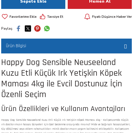
Sepete Ekle
Hemen Al
 ve Kafesleri
Tavsiye Et
Fiyatı Düşünce Haber Ver
kım Ürünleri
emeleri
Paylaş
Ürün Bilgisi
Happy Dog Sensible Neuseeland
apları
Kuzu Etli Küçük Irk Yetişkin Köpek
Maması 4kg ile Evcil Dostunuz İçin
Özenli Seçim
Ürün Özellikleri ve Kullanım Avantajları
Happy Dog Sensible Neuseeland Kuzu Etli Küçük Irk Yetişkin Köpek Maması 4kg - Kalipet.com'da Küçük
ırk dostlarımızın hassas bünyeleri için özel beslenme arayışında mısınız? Mide ve bağırsak hassasiyetleri,
tüy dökülmesi veya eklem rahatsızlıkları minik dostlarımızın yaşam kalitesini etkileyebilir. Kalipet.com