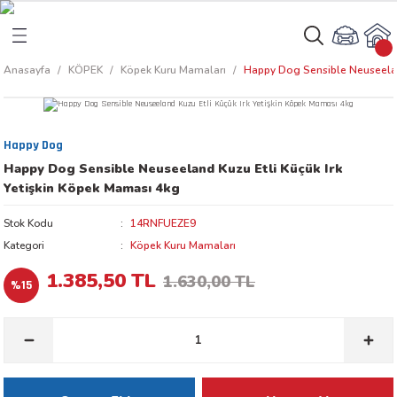
Geri Dön
Geri Dön
Anasayfa
KÖPEK
Köpek Kuru Mamaları
Happy Dog Sensible Neuseeland
rı
arı
Happy Dog
aları
amaları
Happy Dog Sensible Neuseeland Kuzu Etli Küçük Irk
Yetişkin Köpek Maması 4kg
ı
ikleri
Stok Kodu
14RNFUEZE9
Kategori
Köpek Kuru Mamaları
1.385,50 TL
1.630,00 TL
%15
ı
akım Ürünleri
 Besinleri
 Kapları