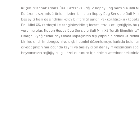
Küçük Irk Köpeklerinize Özel Lezzet ve Sağlık: Happy Dog Sensible Bali M
Bu özenle seçilmiş ürünlerimizden biri olan Happy Dog Sensible Bali Mini 
besleyici hem de sindirimi kolay bir formül sunar. Pek çok küçük ırk köpek 
Bali Mini XS, zerdeçal ile zenginleştirilmiş lezzetli tavuk eti içeriğiyle
yardımcı olur. Neden Happy Dog Sensible Bali Mini XS Tercih Etmelisiniz? G
Omega-6 yağ asitleri sayesinde köpeğinizin tüy yapısının parlak ve cildini
birlikte sindirim dengesini ve dışkı hacmini düzenlemeye katkıda bulunur
arkadaşınızın her öğünde keyifli ve besleyici bir deneyim yaşamasını sağl
hayvanınızın sağlığıyla ilgili özel durumlar için daima veteriner hekim
Bu ürünün fiyat bilgisi, resim, ürün açıklamalarında ve diğer konularda
Görüş ve önerileriniz için teşekkür ederiz.
Ürün resmi kalitesiz, bozuk veya görüntülenemiyor.
Ürün açıklamasında eksik bilgiler bulunuyor.
Ürün bilgilerinde hatalar bulunuyor.
Ürün fiyatı diğer sitelerden daha pahalı.
Bu ürüne benzer farklı alternatifler olmalı.