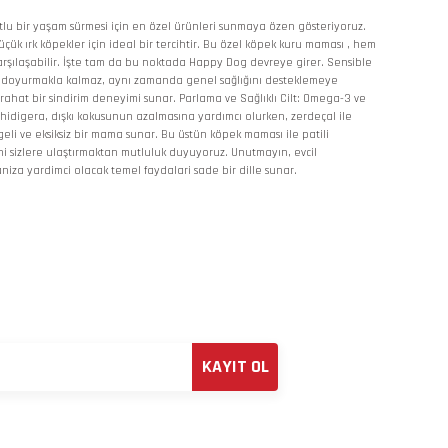
tlu bir yaşam sürmesi için en özel ürünleri sunmaya özen gösteriyoruz.
ük ırk köpekler için ideal bir tercihtir. Bu özel köpek kuru maması , hem
la karşılaşabilir. İşte tam da bu noktada Happy Dog devreye girer. Sensible
arnını doyurmakla kalmaz, aynı zamanda genel sağlığını desteklemeye
, rahat bir sindirim deneyimi sunar. Parlama ve Sağlıklı Cilt: Omega-3 ve
schidigera, dışkı kokusunun azalmasına yardımcı olurken, zerdeçal ile
li ve eksiksiz bir mama sunar. Bu üstün köpek maması ile patili
ini sizlere ulaştırmaktan mutluluk duyuyoruz. Unutmayın, evcil
iza yardimci olacak temel faydalari sade bir dille sunar.
KAYIT OL