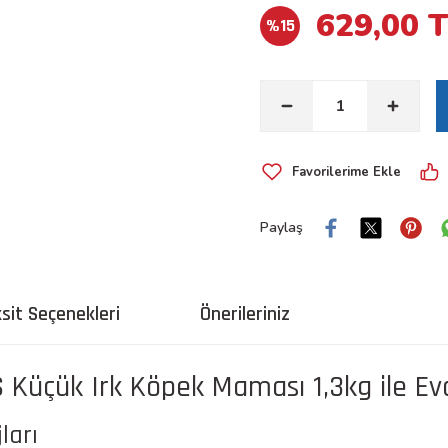
629,00 
%15
Paylaş
sit Seçenekleri
Önerileriniz
 Küçük Irk Köpek Maması 1,3kg ile Evc
ları