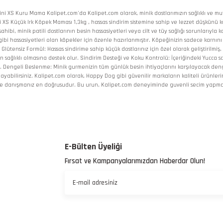
ini XS Kuru Mama Kalipet.com'da Kalipet.com olarak, minik dostlarımızın sağlıklı ve mu
XS Küçük Irk Köpek Maması 1,3kg , hassas sindirim sistemine sahip ve lezzet düşkünü küç
sahibi, minik patili dostlarının besin hassasiyetleri veya cilt ve tüy sağlığı sorunlarıy
, bu gibi hassasiyetleri olan köpekler için özenle hazırlanmıştır. Köpeğinizin sadece k
lütensiz Formül: Hassas sindirime sahip küçük dostlarınız için özel olarak geliştirilmiş
n sağlıklı olmasına destek olur. Sindirim Desteği ve Koku Kontrolü: İçeriğindeki Yucca 
. Dengeli Beslenme: Minik gurmenizin tüm günlük besin ihtiyaçlarını karşılayacak denge
ayabilirsiniz. Kalipet.com olarak, Happy Dog gibi güvenilir markaların kaliteli ürünler
inize danışmanız en doğrusudur. Bu urun, Kalipet.com deneyiminde guvenli secim yapman
 yetersiz gördüğünüz noktaları öneri formunu kullanarak tarafımıza iletebilirsiniz.
Bu ürüne ilk yorumu siz yapın!
E-Bülten Üyeliği
Fırsat ve Kampanyalarımızdan Haberdar Olun!
Yorum Yaz