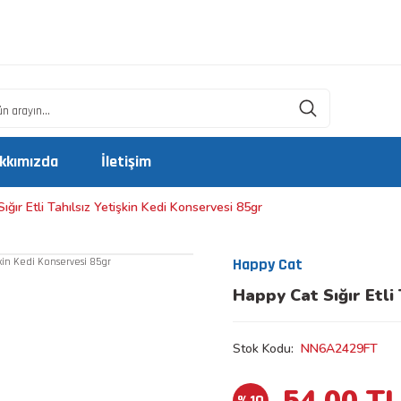
kkımızda
İletişim
ığır Etli Tahılsız Yetişkin Kedi Konservesi 85gr
Happy Cat
Happy Cat Sığır Etli
Stok Kodu
NN6A2429FT
54,00 T
%10