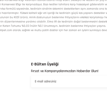
n Kedi Konservesi 85gr Kedinizin damak tadına hitap eden, besleyici ve lezzetli bir yaş m
 Konservesi 85gr ile karşınızdayız. Bazı kediler tahıllara karşı hassasiyet gösterebilir 
hılsız formülü sayesinde, kedinizin sindirim sistemini desteklerken aynı zamanda ona 
azırlanmıştır. Yüksek kaliteli sığır eti içeriği ile kedinizin güçlü kas yapısını destekle
 bulunan bu KEDİ ürünü, minik dostunuzun beslenme ihtiyaçlarını eksiksiz karşılamayı hed
inin düzenlenmesine yardımcı olabilir. Elma lifi de kedinizin doğal beslenmesini destekl
ller Keten Tohumu %0,03 İnülin %0,1 Unutmayın, kedinizin beslenme ihtiyaçları yaşına, ak
lipet.com olarak, sağlıklı ve mutlu patili dostlar için her zaman en iyisini sunmaya 
 yetersiz gördüğünüz noktaları öneri formunu kullanarak tarafımıza iletebilirsiniz.
Bu ürüne ilk yorumu siz yapın!
E-Bülten Üyeliği
Fırsat ve Kampanyalarımızdan Haberdar Olun!
Yorum Yaz