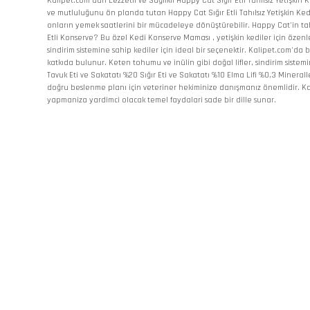
Kalipet.com'dan Lezzetli ve Sağlıklı Happy Cat Sığır Etli Tahılsız Yetişki
ve mutluluğunu ön planda tutan Happy Cat Sığır Etli Tahılsız Yetişkin Kedi
onların yemek saatlerini bir mücadeleye dönüştürebilir. Happy Cat'in ta
Etli Konserve? Bu özel Kedi Konserve Maması , yetişkin kediler için özenle h
sindirim sistemine sahip kediler için ideal bir seçenektir. Kalipet.com'da
katkıda bulunur. Keten tohumu ve inülin gibi doğal lifler, sindirim sistem
Tavuk Eti ve Sakatatı %20 Sığır Eti ve Sakatatı %10 Elma Lifi %0,3 Minera
doğru beslenme planı için veteriner hekiminize danışmanız önemlidir. Ka
yapmaniza yardimci olacak temel faydalari sade bir dille sunar.
Bu ürünün fiyat bilgisi, resim, ürün açıklamalarında ve diğer konularda
Görüş ve önerileriniz için teşekkür ederiz.
Ürün resmi kalitesiz, bozuk veya görüntülenemiyor.
Ürün açıklamasında eksik bilgiler bulunuyor.
Ürün bilgilerinde hatalar bulunuyor.
Ürün fiyatı diğer sitelerden daha pahalı.
Bu ürüne benzer farklı alternatifler olmalı.