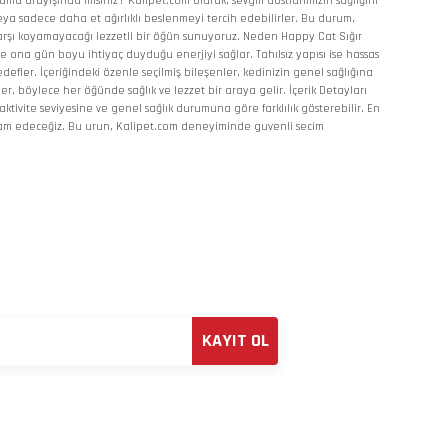
ama arayışında mısınız? Kalipet.com olarak, sevgili dostlarımızın sağlığını
veya sadece daha et ağırlıklı beslenmeyi tercih edebilirler. Bu durum,
karşı koyamayacağı lezzetli bir öğün sunuyoruz. Neden Happy Cat Sığır
r ve ona gün boyu ihtiyaç duyduğu enerjiyi sağlar. Tahılsız yapısı ise hassas
efler. İçeriğindeki özenle seçilmiş bileşenler, kedinizin genel sağlığına
er, böylece her öğünde sağlık ve lezzet bir araya gelir. İçerik Detayları
tivite seviyesine ve genel sağlık durumuna göre farklılık gösterebilir. En
devam edeceğiz. Bu urun, Kalipet.com deneyiminde guvenli secim
KAYIT OL