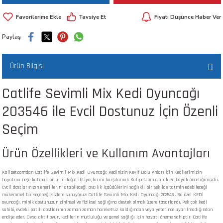
 ve Kafesleri
Tavsiye Et
Fiyatı Düşünce Haber Ver
kım Ürünleri
emeleri
Paylaş
Ürün Bilgisi
Catlife Sevimli Mix Kedi Oyuncağı
203546 ile Evcil Dostunuz İçin Özenli
apları
Seçim
Ürün Özellikleri ve Kullanım Avantajları
Kalipet.com'dan Catlife Sevimli Mix Kedi Oyuncağı: Kedinizin Keyif Dolu Anları İçin Kedilerimizin
hayatına neşe katmak, onların doğal ihtiyaçlarını karşılamak Kalipet.com olarak en büyük önceliğimizdir.
Evcil dostlarınızın enerjilerini atabileceği, avcılık içgüdülerini sağlıklı bir şekilde tatmin edebileceği
mükemmel bir seçeneği sizlere sunuyoruz: Catlife Sevimli Mix Kedi Oyuncağı 203546 . Bu özel KEDİ
oyuncağı, minik dostunuzun zihinsel ve fiziksel sağlığına destek olmak üzere tasarlandı. Pek çok kedi
sahibi, evdeki patili dostlarının zaman zaman hareketsiz kaldığından veya yeterince uyarılmadığından
endişe eder. Oysa aktif oyun, kedilerin mutluluğu ve genel sağlığı için hayati öneme sahiptir. Catlife