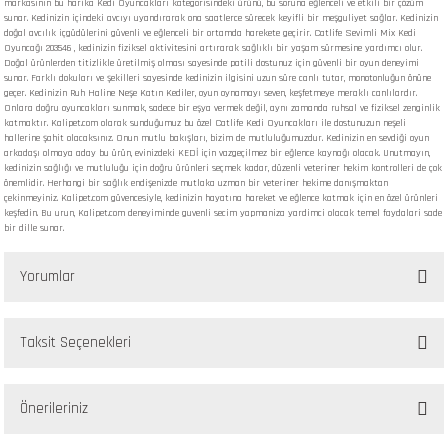
markasının bu harika Kedi Oyuncakları kategorisindeki ürünü, bu soruna eğlenceli ve etkili bir çözüm
sunar. Kedinizin içindeki avcıyı uyandırarak ona saatlerce sürecek keyifli bir meşguliyet sağlar. Kedinizin
doğal avcılık içgüdülerini güvenli ve eğlenceli bir ortamda harekete geçirir. Catlife Sevimli Mix Kedi
Oyuncağı 203546 , kedinizin fiziksel aktivitesini artırarak sağlıklı bir yaşam sürmesine yardımcı olur.
Doğal ürünlerden titizlikle üretilmiş olması sayesinde patili dostunuz için güvenli bir oyun deneyimi
sunar. Farklı dokuları ve şekilleri sayesinde kedinizin ilgisini uzun süre canlı tutar, monotonluğun önüne
geçer. Kedinizin Ruh Haline Neşe Katın Kediler, oyun oynamayı seven, keşfetmeye meraklı canlılardır.
Onlara doğru oyuncakları sunmak, sadece bir eşya vermek değil, aynı zamanda ruhsal ve fiziksel zenginlik
katmaktır. Kalipet.com olarak sunduğumuz bu özel Catlife Kedi Oyuncakları ile dostunuzun neşeli
hallerine şahit olacaksınız. Onun mutlu bakışları, bizim de mutluluğumuzdur. Kedinizin en sevdiği oyun
arkadaşı olmaya aday bu ürün, evinizdeki KEDİ için vazgeçilmez bir eğlence kaynağı olacak. Unutmayın,
kedinizin sağlığı ve mutluluğu için doğru ürünleri seçmek kadar, düzenli veteriner hekim kontrolleri de çok
önemlidir. Herhangi bir sağlık endişenizde mutlaka uzman bir veteriner hekime danışmaktan
çekinmeyiniz. Kalipet.com güvencesiyle, kedinizin hayatına hareket ve eğlence katmak için en özel ürünleri
keşfedin. Bu urun, Kalipet.com deneyiminde guvenli secim yapmaniza yardimci olacak temel faydalari sade
bir dille sunar.
Yorumlar
Taksit Seçenekleri
Bu ürüne ilk yorumu siz yapın!
Önerileriniz
Yorum Yaz