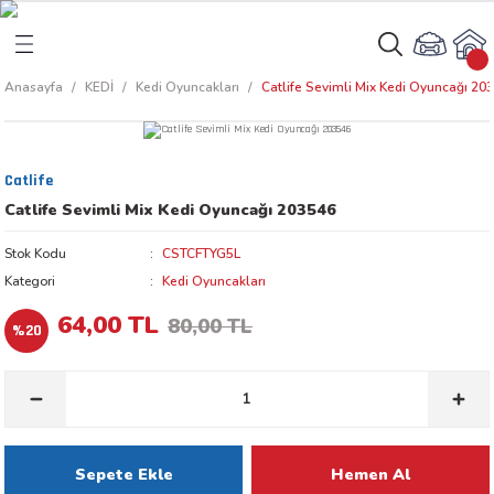
Geri Dön
Geri Dön
Anasayfa
KEDİ
Kedi Oyuncakları
Catlife Sevimli Mix Kedi Oyuncağı 20
rı
arı
Catlife
aları
amaları
Catlife Sevimli Mix Kedi Oyuncağı 203546
ı
ikleri
Stok Kodu
CSTCFTYG5L
Kategori
Kedi Oyuncakları
64,00 TL
80,00 TL
%20
ı
akım Ürünleri
 Besinleri
 Kapları
Sepete Ekle
Hemen Al