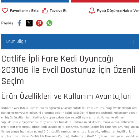
 ve Kafesleri
Tavsiye Et
Fiyatı Düşünce Haber Ver
kım Ürünleri
emeleri
Paylaş
Ürün Bilgisi
Catlife İpli Fare Kedi Oyuncağı
203106 ile Evcil Dostunuz İçin Özenli
apları
Seçim
Ürün Özellikleri ve Kullanım Avantajları
Kedinizin Avcı Ruhunu Uyandıran En Eğlenceli Arkadaş: Catlife İpli Fare Kedi Oyuncağı 203106 Sevgili kedi
dostlarımızın yaşam kalitesini artırmak, onların doğal içgüdülerini harekete geçirmek Kalipet.com olarak
en büyük önceliğimizdir. Kediler için oyun sadece eğlence değil, aynı zamanda fiziksel ve zihinsel
sağlıklarının vazgeçilmez bir parçasıdır. İşte tam da bu nedenle, minik dostlarımızın kalbini fethedecek,
onları saatlerce meşgul edecek Kedi Oyuncakları koleksiyonumuzdan Catlife İpli Fare Kedi Oyuncağı 203106
ile tanışmaya hazır olun. Bu özel ürün, Catlife markasının kalite anlayışıyla, kedinizin en keyifli anları
için tasarlandı. Neden Catlife İpli Fare Kedi Oyuncağı Kediniz İçin İdeal? Birçok evcil kedi, yeterli avcılık ve