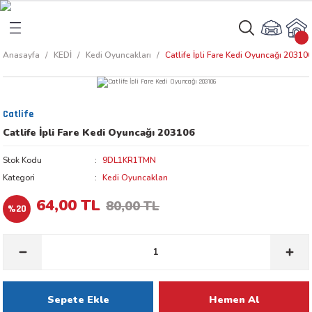
Geri Dön
Geri Dön
Anasayfa
KEDİ
Kedi Oyuncakları
Catlife İpli Fare Kedi Oyuncağı 20310
rı
arı
Catlife
aları
amaları
Catlife İpli Fare Kedi Oyuncağı 203106
ı
ikleri
Stok Kodu
9DL1KR1TMN
Kategori
Kedi Oyuncakları
64,00 TL
80,00 TL
%20
ı
akım Ürünleri
 Besinleri
 Kapları
Sepete Ekle
Hemen Al