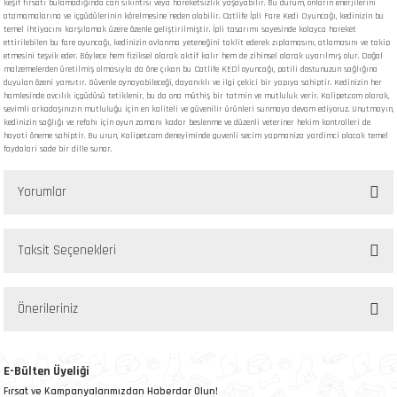
keşif fırsatı bulamadığında can sıkıntısı veya hareketsizlik yaşayabilir. Bu durum, onların enerjilerini
atamamalarına ve içgüdülerinin körelmesine neden olabilir. Catlife İpli Fare Kedi Oyuncağı, kedinizin bu
temel ihtiyacını karşılamak üzere özenle geliştirilmiştir. İpli tasarımı sayesinde kolayca hareket
ettirilebilen bu fare oyuncağı, kedinizin avlanma yeteneğini taklit ederek zıplamasını, atlamasını ve takip
etmesini teşvik eder. Böylece hem fiziksel olarak aktif kalır hem de zihinsel olarak uyarılmış olur. Doğal
malzemelerden üretilmiş olmasıyla da öne çıkan bu Catlife KEDİ oyuncağı, patili dostunuzun sağlığına
duyulan özeni yansıtır. Güvenle oynayabileceği, dayanıklı ve ilgi çekici bir yapıya sahiptir. Kedinizin her
hamlesinde avcılık içgüdüsü tetiklenir, bu da ona müthiş bir tatmin ve mutluluk verir. Kalipet.com olarak,
sevimli arkadaşınızın mutluluğu için en kaliteli ve güvenilir ürünleri sunmaya devam ediyoruz. Unutmayın,
kedinizin sağlığı ve refahı için oyun zamanı kadar beslenme ve düzenli veteriner hekim kontrolleri de
hayati öneme sahiptir. Bu urun, Kalipet.com deneyiminde guvenli secim yapmaniza yardimci olacak temel
faydalari sade bir dille sunar.
Yorumlar
Taksit Seçenekleri
Bu ürüne ilk yorumu siz yapın!
Önerileriniz
Yorum Yaz
Bu ürünün fiyat bilgisi, resim, ürün açıklamalarında ve diğer konularda yetersiz
gördüğünüz noktaları öneri formunu kullanarak tarafımıza iletebilirsiniz.
E-Bülten Üyeliği
Görüş ve önerileriniz için teşekkür ederiz.
Fırsat ve Kampanyalarımızdan Haberdar Olun!