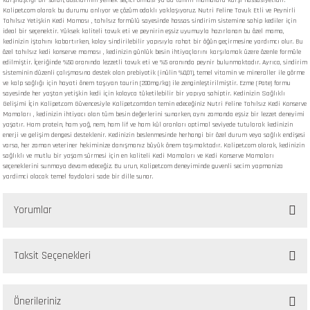
karşılaştığı bir sorun, dostlarının yemek seçici olması ya da tahıllı mamalara karşı hassasiyetidir.
Kalipet.com olarak bu durumu anlıyor ve çözüm odaklı yaklaşıyoruz. Nutri Feline Tavuk Etli ve Peynirli
Tahılsız Yetişkin Kedi Maması , tahılsız formülü sayesinde hassas sindirim sistemine sahip kediler için
ideal bir seçenektir. Yüksek kaliteli tavuk eti ve peynirin eşsiz uyumuyla hazırlanan bu özel mama,
kedinizin iştahını kabartırken, kolay sindirilebilir yapısıyla rahat bir öğün geçirmesine yardımcı olur. Bu
özel tahılsız kedi konserve maması , kedinizin günlük besin ihtiyaçlarını karşılamak üzere özenle formüle
edilmiştir. İçeriğinde %50 oranında lezzetli tavuk eti ve %5 oranında peynir bulunmaktadır. Ayrıca, sindirim
sisteminin düzenli çalışmasına destek olan prebiyotik (inülin %0,01), temel vitamin ve mineraller ile görme
ve kalp sağlığı için hayati önem taşıyan taurin (200mg/kg) ile zenginleştirilmiştir. Ezme (Pate) formu
sayesinde her yaştan yetişkin kedi için kolayca tüketilebilir bir yapıya sahiptir. Kedinizin Sağlıklı
Gelişimi İçin Kalipet.com Güvencesiyle Kalipet.com'dan temin edeceğiniz Nutri Feline Tahılsız Kedi Konserve
Mamaları , kedinizin ihtiyacı olan tüm besin değerlerini sunarken, aynı zamanda eşsiz bir lezzet deneyimi
yaşatır. Ham protein, ham yağ, nem, ham lif ve ham kül oranları optimal seviyede tutularak kedinizin
enerji ve gelişim dengesi desteklenir. Kedinizin beslenmesinde herhangi bir özel durum veya sağlık endişesi
varsa, her zaman veteriner hekiminize danışmanız büyük önem taşımaktadır. Kalipet.com olarak, kedinizin
sağlıklı ve mutlu bir yaşam sürmesi için en kaliteli Kedi Mamaları ve Kedi Konserve Mamaları
seçeneklerini sunmaya devam edeceğiz. Bu urun, Kalipet.com deneyiminde guvenli secim yapmaniza
yardimci olacak temel faydalari sade bir dille sunar.
Yorumlar
Taksit Seçenekleri
Bu ürüne ilk yorumu siz yapın!
Önerileriniz
Yorum Yaz