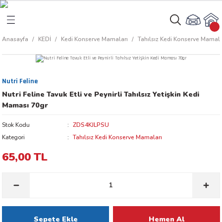
Geri Dön
Geri Dön
Anasayfa
KEDİ
Kedi Konserve Mamaları
Tahılsız Kedi Konserve Mamala
rı
arı
Nutri Feline
aları
amaları
Nutri Feline Tavuk Etli ve Peynirli Tahılsız Yetişkin Kedi
Maması 70gr
ı
ikleri
Stok Kodu
ZDS4KJLPSU
Kategori
Tahılsız Kedi Konserve Mamaları
65,00 TL
ı
akım Ürünleri
 Besinleri
 Kapları
Sepete Ekle
Hemen Al