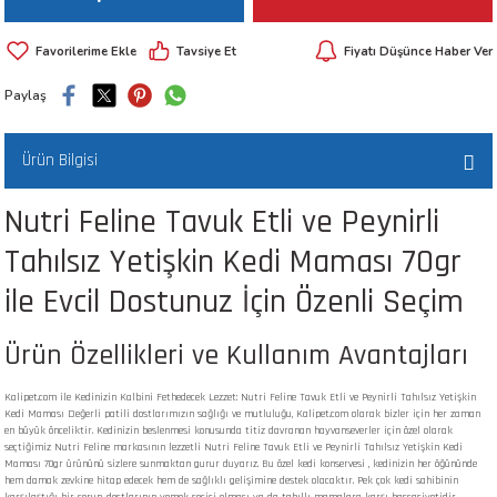
 ve Kafesleri
Tavsiye Et
Fiyatı Düşünce Haber Ver
kım Ürünleri
emeleri
Paylaş
Ürün Bilgisi
Nutri Feline Tavuk Etli ve Peynirli
apları
Tahılsız Yetişkin Kedi Maması 70gr
ile Evcil Dostunuz İçin Özenli Seçim
Ürün Özellikleri ve Kullanım Avantajları
Kalipet.com ile Kedinizin Kalbini Fethedecek Lezzet: Nutri Feline Tavuk Etli ve Peynirli Tahılsız Yetişkin
Kedi Maması Değerli patili dostlarımızın sağlığı ve mutluluğu, Kalipet.com olarak bizler için her zaman
en büyük önceliktir. Kedinizin beslenmesi konusunda titiz davranan hayvanseverler için özel olarak
seçtiğimiz Nutri Feline markasının lezzetli Nutri Feline Tavuk Etli ve Peynirli Tahılsız Yetişkin Kedi
Maması 70gr ürününü sizlere sunmaktan gurur duyarız. Bu özel kedi konservesi , kedinizin her öğününde
hem damak zevkine hitap edecek hem de sağlıklı gelişimine destek olacaktır. Pek çok kedi sahibinin