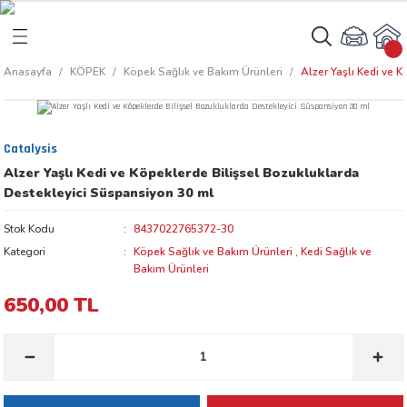
Geri Dön
Geri Dön
Anasayfa
KÖPEK
Köpek Sağlık ve Bakım Ürünleri
Alzer Yaşlı Kedi ve 
rı
arı
Catalysis
aları
amaları
Alzer Yaşlı Kedi ve Köpeklerde Bilişsel Bozukluklarda
Destekleyici Süspansiyon 30 ml
ı
ikleri
Stok Kodu
8437022765372-30
Kategori
Köpek Sağlık ve Bakım Ürünleri
,
Kedi Sağlık ve
Bakım Ürünleri
ı
akım Ürünleri
650,00 TL
 Besinleri
 Kapları