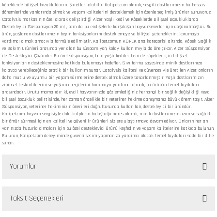
köpeklerde bilişsel bozuklukların işaretleri olabilir. Kalipet.com olarak, sevgili dostlarımızın bu hassas
dönemlerinde yanlarında olmak ve yaşam kalitelerini desteklemek için özenle seçilmiş ürünler sunuyoruz.
Catalysis markasının özel olarak geliştirdiği Alzer Yaşlı Kedi ve Köpeklerde Bilişsel Bozukluklarda
Destekleyici Süspansiyon 30 ml , tam da bu endişelerle karşılaşan hayvanseverler için düşünülmüştür. Bu
ürün, yaşlanan dostlarımızın beyin fonksiyonlarını desteklemeye ve bilişsel yeteneklerini korumaya
yardımcı olmak amacıyla formüle edilmiştir. Kalipet.com'un KÖPEK ana kategorisi altında, Köpek Sağlık
ve Bakım Ürünleri arasında yer alan bu süspansiyon, kolay kullanımıyla da öne çıkar. Alzer Süspansiyon
ile Destekleyici Çözümler Bu özel süspansiyon, hem yaşlı kediler hem de köpekler için bilişsel
fonksiyonların desteklenmesine katkıda bulunmayı hedefler. Sıvı formu sayesinde, minik dostlarınıza
kolayca verebileceğiniz pratik bir kullanım sunar. Catalysis kalitesi ve güvencesiyle üretilen Alzer, onların
daha mutlu ve uyumlu bir yaşam sürmelerine destek olmak üzere tasarlanmıştır. Yaşlı dostlarımızın
zihinsel keskinliklerini ve yaşam enerjilerini korumaya yardımcı olmak, bu ürünün temel faydaları
arasındadır. Unutulmamalıdır ki, evcil hayvanınızda gözlemlediğiniz herhangi bir sağlık değişikliği veya
bilişsel bozukluk belirtisinde, her zaman öncelikle bir veteriner hekime danışmanız büyük önem taşır. Alzer
Süspansiyon, veteriner hekiminizin önerileri doğrultusunda kullanılan, destekleyici bir üründür.
Kalipet.com, hayvan sevgisiyle dolu kalplerin buluştuğu adres olarak, minik dostlarımızın uzun ve sağlıklı
bir ömür sürmesi için en kaliteli ve güvenilir ürünleri sizlere ulaştırmaya devam ediyor. Onların her an
yanınızda huzurla olmaları için bu özel destekleyici ürünü keşfedin ve yaşam kalitelerine katkıda bulunun.
Bu urun, Kalipet.com deneyiminde guvenli secim yapmaniza yardimci olacak temel faydalari sade bir dille
sunar.
Yorumlar
Taksit Seçenekleri
Bu ürüne ilk yorumu siz yapın!