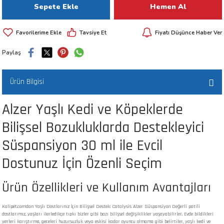
Sepete Ekle
Hemen Al
 ve Kafesleri
Tavsiye Et
Fiyatı Düşünce Haber Ver
kım Ürünleri
emeleri
Paylaş
Ürün Bilgisi
Alzer Yaşlı Kedi ve Köpeklerde
apları
Bilişsel Bozukluklarda Destekleyici
Süspansiyon 30 ml ile Evcil
Dostunuz İçin Özenli Seçim
Ürün Özellikleri ve Kullanım Avantajları
Kalipet.com'dan Yaşlı Dostlarınız İçin Bilişsel Destek: Catalysis Alzer Süspansiyon Değerli patili
dostlarımız, yaşları ilerledikçe tıpkı bizler gibi bazı bilişsel değişiklikler yaşayabilirler. Evde bildikleri
yerleri karıştırma, geceleri huzursuzluk veya eskisi kadar oyuncu olmama gibi belirtiler, yaşlı kedi ve